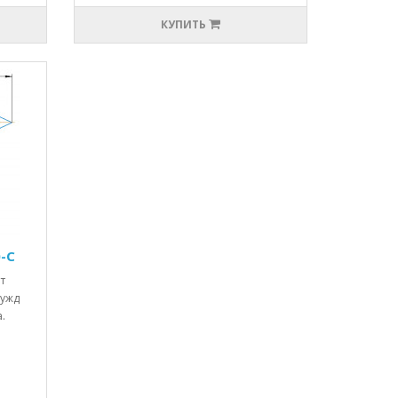
КУПИТЬ
0-С
т
нужд
.