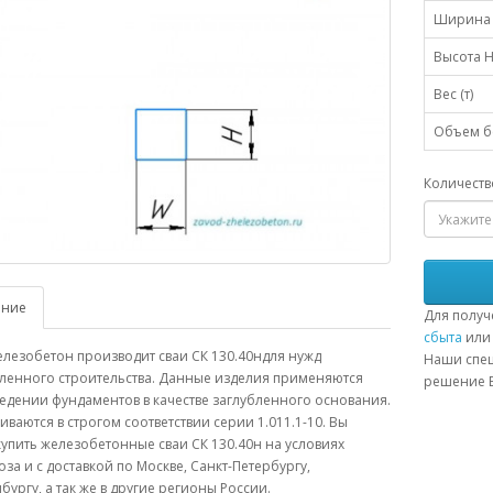
Ширина 
Высота H
Вес (т)
Объем бе
Количеств
ание
Для получ
сбыта
или 
лезобетон производит сваи СК 130.40ндля нужд
Наши спец
енного строительства. Данные изделия применяются
решение В
едении фундаментов в качестве заглубленного основания.
иваются в строгом соответствии серии 1.011.1-10. Вы
упить железобетонные сваи СК 130.40н на условиях
за и с доставкой по Москве, Санкт-Петербургу,
бургу, а так же в другие регионы России.