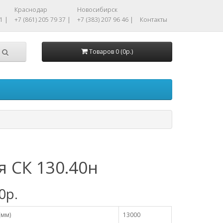
Краснодар
Новосибирск
1 |
+7 (861) 205 79 37 |
+7 (383) 207 96 46 |
Контакты
Товаров 0 (0р.)
я СК 130.40н
0р.
(мм)
13000