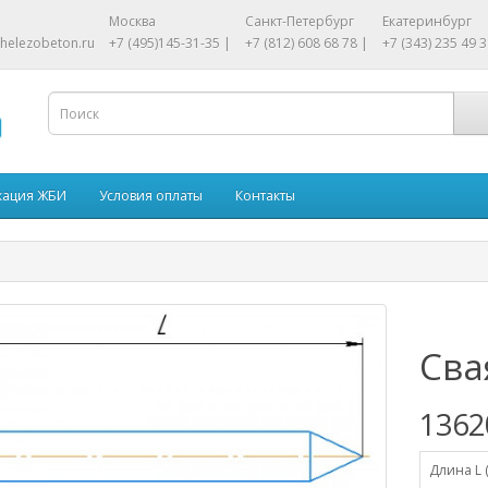
Москва
Санкт-Петербург
Екатеринбург
helezobeton.ru
+7 (495)145-31-35 |
+7 (812) 608 68 78 |
+7 (343) 235 49 3
кация ЖБИ
Условия оплаты
Контакты
Сва
1362
Длина L 