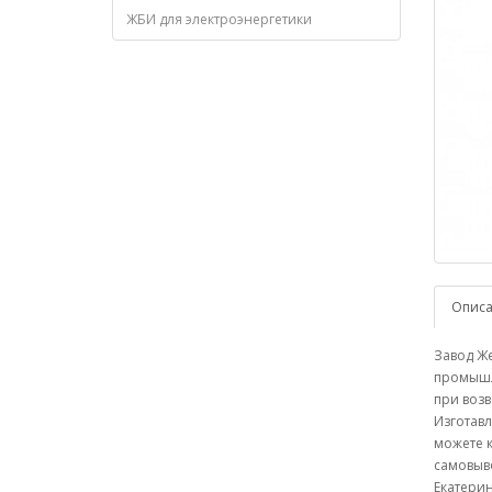
ЖБИ для электроэнергетики
Опис
Завод Же
промышл
при возв
Изготавл
можете к
самовыво
Екатерин