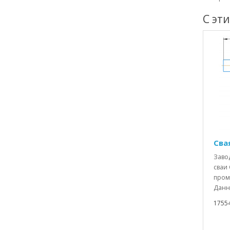
С эт
Свая
Заво
сваи 
пром
Данны
1755