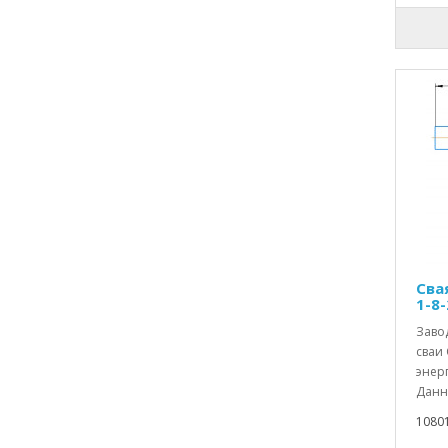
Сва
1-8-
Заво
сваи 
энерг
Данны
1080