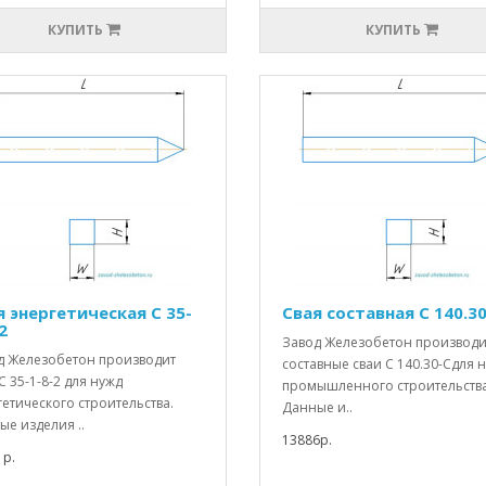
КУПИТЬ
КУПИТЬ
я энергетическая С 35-
Свая составная С 140.3
2
Завод Железобетон производи
д Железобетон производит
составные сваи С 140.30-Сдля 
С 35-1-8-2 для нужд
промышленного строительства
етического строительства.
Данные и..
е изделия ..
13886р.
1р.