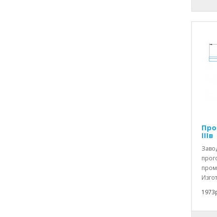
Про
IIIв
Заво
прого
пром
Изгот
1973р