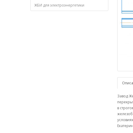
ЖБИ для электроэнергетики
Опис
Завод Ж
перекрыт
в строго
железоб
условиях
Екатерин