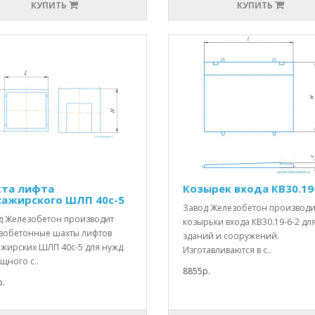
КУПИТЬ
КУПИТЬ
та лифта
Козырек входа КВ30.19
сажирского ШЛП 40с-5
Завод Железобетон производи
д Железобетон производит
козырьки входа КВ30.19-6-2 дл
зобетонные шахты лифтов
зданий и сооружений.
ажирских ШЛП 40с-5 для нужд
Изготавливаются в с..
щного с..
8855р.
.