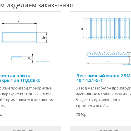
им изделием заказывают
ристая плита
Лестничный марш 2Л
екрытия 1ПДС6-2
49.14.21-5-1
д ЖБИ производит ребристые
Завод Железобетон производи
ы перекрытия 1ПДС6-2. Плиты
лестничные марши 2ЛМФ 49.14
6-2 применяются в жилищном
5-1 для нужд жилищного
м..
строительства. Из..
.
7846р.