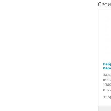
С эт
Реб
пер
Заво
плит
1ПДС
и про
3595р