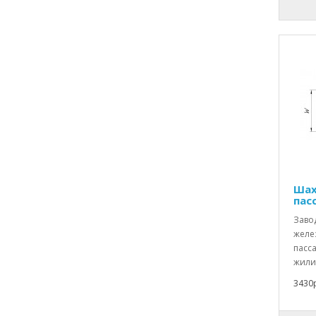
Шах
пас
Заво
желе
пасс
жили
3430р