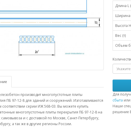
Длина L 
Ширина 
Высота H
Вес (т)
Объем бе
Количеств
ание
Для получ
елезобетон производит многопустотные плиты
сбыта
или 
ия ПБ 97-12-8 для зданий и сооружений. Изготавливаются
Наши спец
м соответствии серии ИЖ 568-03. Вы можете купить
решение В
етонные многопустотные плиты перекрытия ПБ 97-12-8 на
 самовывоза и с доставкой по Москве, Санкт-Петербургу,
бургу, а так же в другие регионы России.