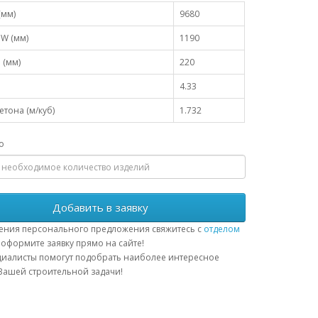
(мм)
9680
W (мм)
1190
 (мм)
220
4.33
тона (м/куб)
1.732
о
Добавить в заявку
ения персонального предложения свяжитесь с
отделом
оформите заявку прямо на сайте!
иалисты помогут подобрать наиболее интересное
ашей строительной задачи!