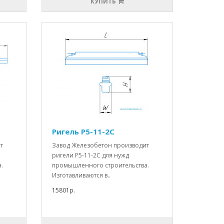
КУПИТЬ
Ригель Р5-11-2С
т
Завод Железобетон производит
ригели Р5-11-2С для нужд
.
промышленного строительства.
Изготавливаются в..
15801р.