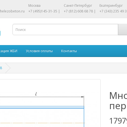
Москва
Санкт-Петербург
Екатеринбург
helezobeton.ru
+7 (495)145-31-35 |
+7 (812) 608 68 78 |
+7 (343) 235 49 3
кация ЖБИ
Условия оплаты
Контакты
-8
Мно
пер
1797