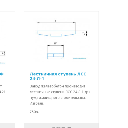
МФ
Лестничная ступень ЛСС
24-Л-1
т
Завод Железобетон производит
.21-
лестничные ступени ЛСС 24-Л-1 для
нужд жилищного строительства.
Изготав..
750р.