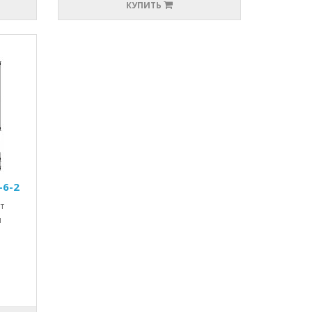
КУПИТЬ
-6-2
т
я