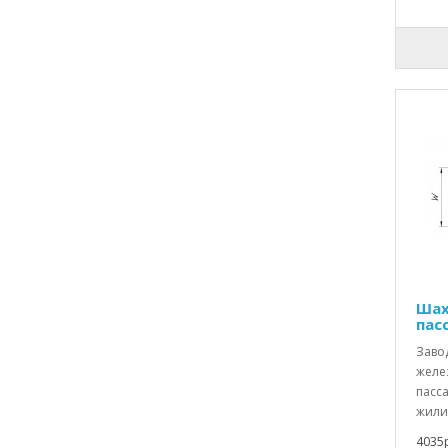
Шах
пас
Заво
желе
пасс
жили
4035р