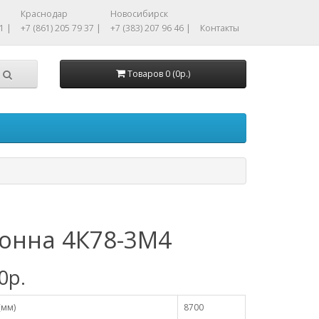
Краснодар
Новосибирск
1 |
+7 (861) 205 79 37 |
+7 (383) 207 96 46 |
Контакты
Товаров 0 (0р.)
онна 4К78-3М4
0р.
(мм)
8700