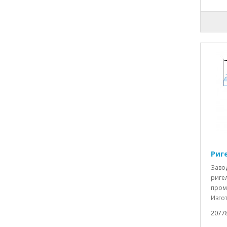
Риг
Заво
ригел
пром
Изгот
2077