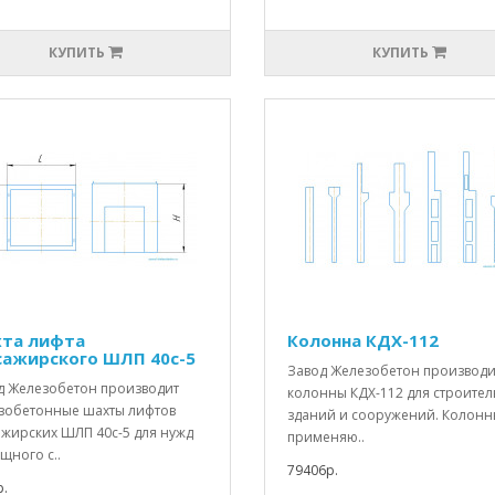
КУПИТЬ
КУПИТЬ
та лифта
Колонна КДX-112
сажирского ШЛП 40с-5
Завод Железобетон производи
д Железобетон производит
колонны КДX-112 для строител
зобетонные шахты лифтов
зданий и сооружений. Колон
ажирских ШЛП 40с-5 для нужд
применяю..
щного с..
79406р.
.