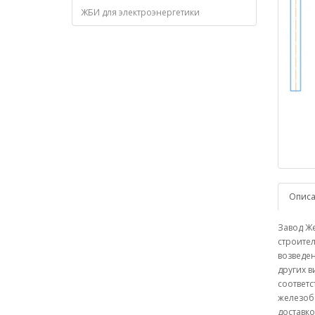
ЖБИ для электроэнергетики
Опис
Завод Ж
строите
возведе
других в
соответс
железоб
доставко