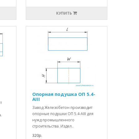
КУПИТЬ
Опорная подушка ОП 5.4-
АIII
т
Завод Железобетон производит
опорные подушки ОП 5.4-АIII для
.
нужд промышленного
строительства. Издел..
320р.