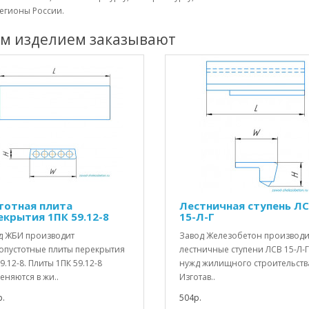
егионы России.
им изделием заказывают
тотная плита
Лестничная ступень Л
екрытия 1ПК 59.12-8
15-Л-Г
д ЖБИ производит
Завод Железобетон производи
опустотные плиты перекрытия
лестничные ступени ЛСВ 15-Л-Г
9.12-8. Плиты 1ПК 59.12-8
нужд жилищного строительств
няются в жи..
Изготав..
.
504р.