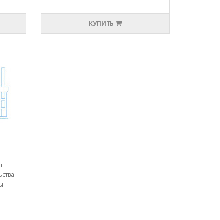
КУПИТЬ
т
ьства
ны