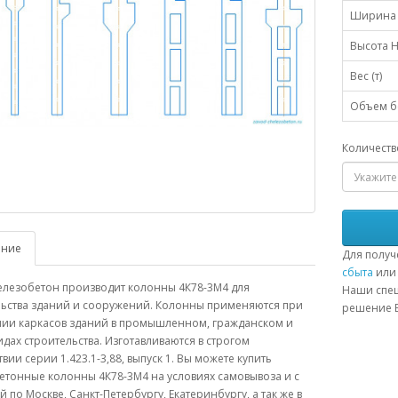
Ширина 
Высота H
Вес (т)
Объем бе
Количеств
ание
Для получ
сбыта
или 
елезобетон производит колонны 4К78-3М4 для
Наши спец
льства зданий и сооружений. Колонны применяются при
решение В
нии каркасов зданий в промышленном, гражданском и
идах строительства. Изготавливаются в строгом
твии серии 1.423.1-3,88, выпуск 1. Вы можете купить
етонные колонны 4К78-3М4 на условиях самовывоза и с
й по Москве, Санкт-Петербургу, Екатеринбургу, а так же в