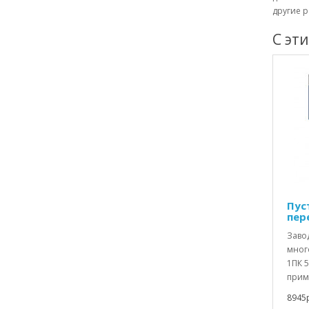
другие р
С эт
Пус
пер
Заво
мног
1ПК 5
приме
8945р