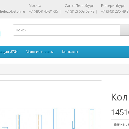
Москва
Санкт-Петербург
Екатеринбург
helezobeton.ru
+7 (495)145-31-35 |
+7 (812) 608 68 78 |
+7 (343) 235 49 3
кация ЖБИ
Условия оплаты
Контакты
Кол
1451
Длина L 