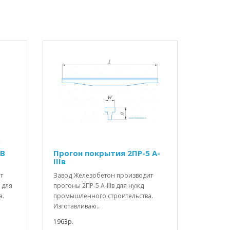
СВ
Прогон покрытия 2ПР-5 А-
IIIв
т
Завод Железобетон производит
 для
прогоны 2ПР-5 А-IIIв для нужд
а.
промышленного строительства.
Изготавливаю..
1963р.