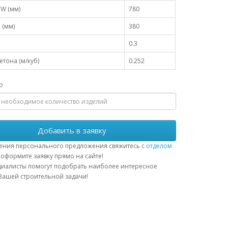
W (мм)
780
 (мм)
380
0.3
тона (м/куб)
0.252
о
Добавить в заявку
ения персонального предложения свяжитесь с
отделом
оформите заявку прямо на сайте!
иалисты помогут подобрать наиболее интересное
ашей строительной задачи!