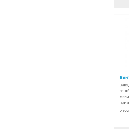
Вен
Заво
вентб
жили
прим
2355