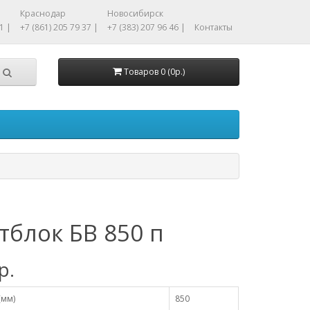
Краснодар
Новосибирск
1 |
+7 (861) 205 79 37 |
+7 (383) 207 96 46 |
Контакты
Товаров 0 (0р.)
тблок БВ 850 п
р.
(мм)
850