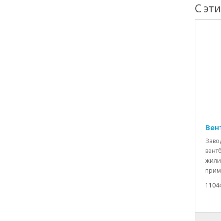
С эт
Вен
Заво
вентб
жили
прим
1104