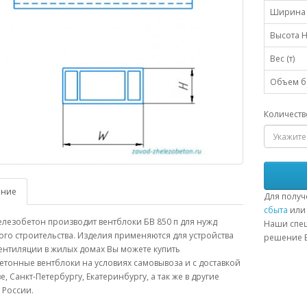
Ширина 
Высота H
Вес (т)
Объем бе
Количеств
ание
Для получ
сбыта
или 
лезобетон производит вентблоки БВ 850 п для нужд
Наши спец
о строительства. Изделия применяются для устройства
решение В
ентиляции в жилых домах Вы можете купить
тонные вентблоки на условиях самовывоза и с доставкой
е, Санкт-Петербургу, Екатеринбургу, а так же в другие
 России.