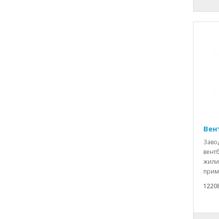
Вен
Заво
вентб
жили
прим
1220