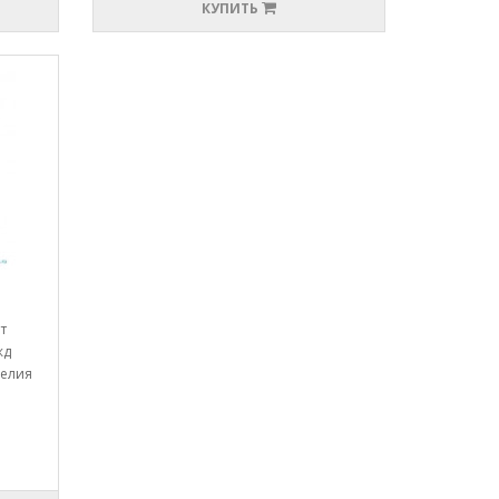
КУПИТЬ
т
жд
делия