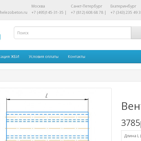
Москва
Санкт-Петербург
Екатеринбург
helezobeton.ru
+7 (495)145-31-35 |
+7 (812) 608 68 78 |
+7 (343) 235 49 3
кация ЖБИ
Условия оплаты
Контакты
Вен
3785
Длина L 