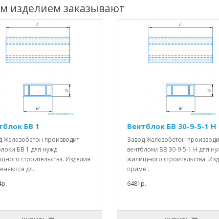
им изделием заказывают
тблок БВ 1
Вентблок БВ 30-9-5-1 Н
д Железобетон производит
Завод Железобетон производи
локи БВ 1 для нужд
вентблоки БВ 30-9-5-1 Н для н
щного строительства. Изделия
жилищного строительства. Из
еняются дл..
приме..
4р.
6481р.