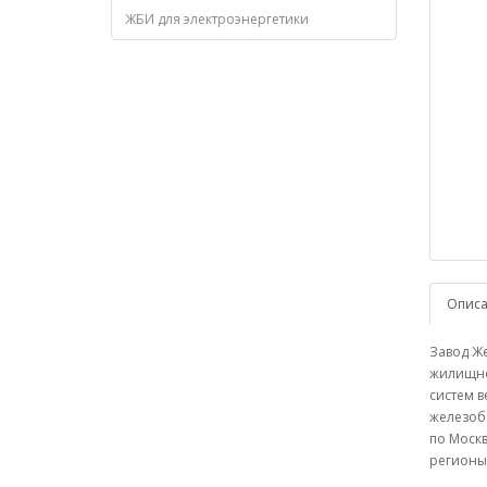
ЖБИ для электроэнергетики
Опис
Завод Же
жилищног
систем в
железобе
по Москв
регионы