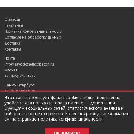
О заводе
Реквизиты
Политика Конфиденциальности
Согласие на обработку данных
Доставка
Контакты
Почта
info@zavod-zhelezobeton.ru
Москва
+7 (495)145-31-35
Санкт-Петербург
+7 (812) 608 68 78
Екатеринбург
Этот сайт использует файлы cookie с целью повышения
удобства для пользователя, а именно — дополнения
+7 (343) 235 49 31
функциями социальных сетей, статистического анализа и
Краснодар
выбора сторонних сервисов. Более подробную информацию
+7 (861) 205 79 37
см. на странице
Политика конфиденциальности
.
Новосибирск
+7 (383) 207 96 46
ПРИНИМАЮ