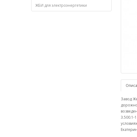
ЖБИ для электроэнергетики
Опис
Завод Же
дорожно
возведен
3.500.1-
условиях
Екатерин