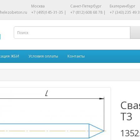
Москва
Санкт-Петербург
Екатеринбург
helezobeton.ru
+7 (495)145-31-35 |
+7 (812) 608 68 78 |
+7 (343) 235 49 3
кация ЖБИ
Условия оплаты
Контакты
Сва
Т3
1352