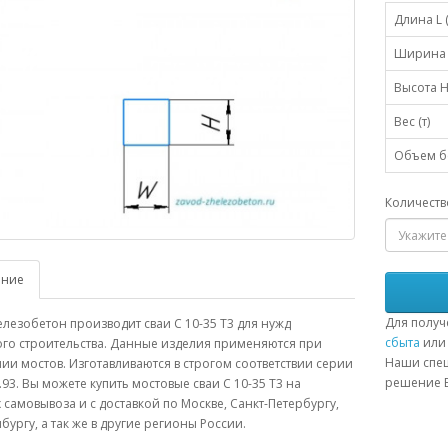
Длина L 
Ширина 
Высота H
Вес (т)
Объем бе
Количеств
ание
Для получ
лезобетон производит сваи С 10-35 Т3 для нужд
сбыта
или 
го строительства. Данные изделия применяются при
Наши спец
ии мостов. Изготавливаются в строгом соответствии серии
решение В
1.93. Вы можете купить мостовые сваи С 10-35 Т3 на
 самовывоза и с доставкой по Москве, Санкт-Петербургу,
бургу, а так же в другие регионы России.