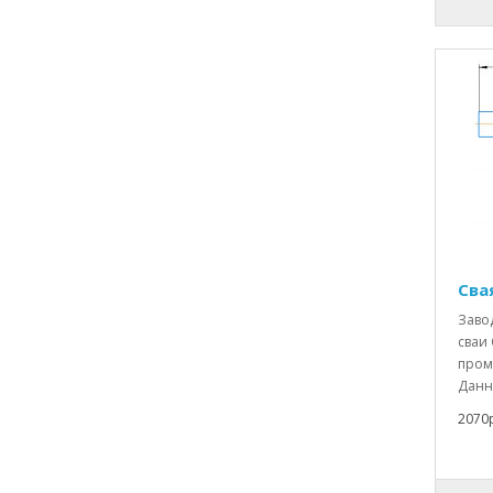
Свая
Заво
сваи 
пром
Данн
2070р