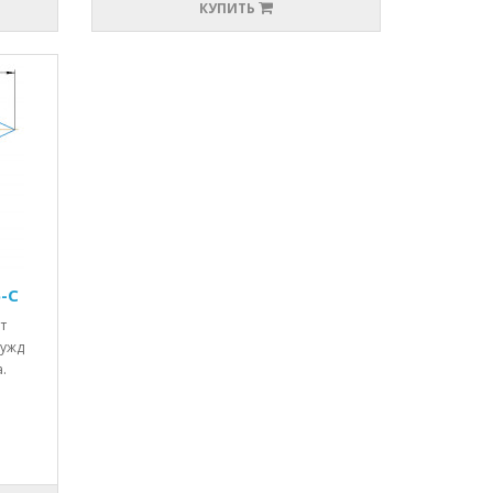
КУПИТЬ
5-С
т
нужд
.