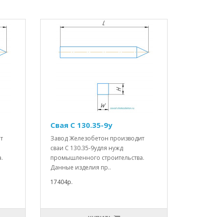
Свая С 130.35-9у
т
Завод Железобетон производит
сваи С 130.35-9удля нужд
.
промышленного строительства.
Данные изделия пр..
17404р.