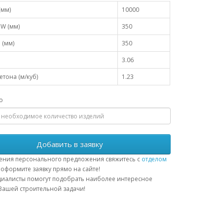
(мм)
10000
W (мм)
350
 (мм)
350
3.06
тона (м/куб)
1.23
о
Добавить в заявку
ения персонального предложения свяжитесь с
отделом
оформите заявку прямо на сайте!
иалисты помогут подобрать наиболее интересное
ашей строительной задачи!