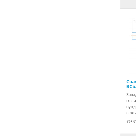
Свая
ВСв
Заво
соста
нужд
строи
1756