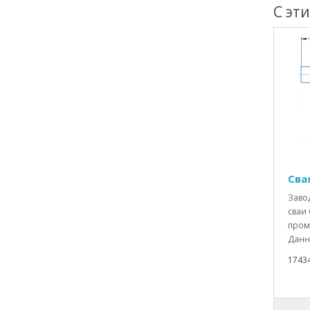
С эт
Свая
Заво
сваи 
пром
Данн
1743