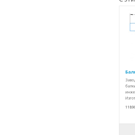
Бал
Заво
балки
инже
Изгот
1189