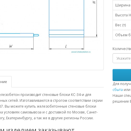
Ширина 
Высота H
Вес (т)
Объем бе
Количеств
ание
Для получ
сбыта
или 
лезобетон производит стеновые блоки КС-34-и для
Наши спец
ых сетей. Изготавливаются в строгом соответствии серии
решение В
87. Вы можете купить железобетонные стеновые блоки
на условиях самовывоза и с доставкой по Москве, Санкт-
гу, Екатеринбургу, а так же в другие регионы России.
им изделием заказывают