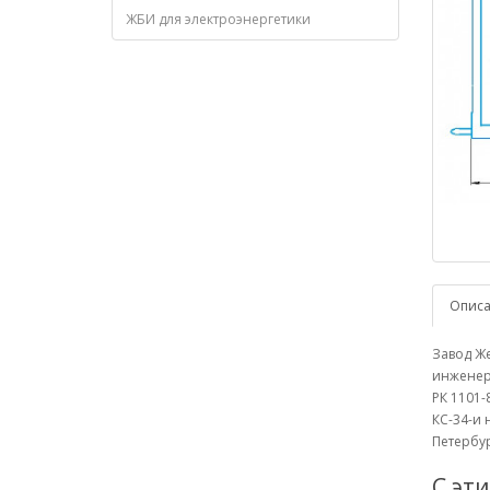
ЖБИ для электроэнергетики
Опис
Завод Же
инженерн
РК 1101-
КС-34-и 
Петербур
С эт