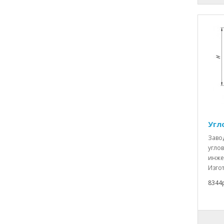
Угл
Заво
углов
инже
Изгот
8344р