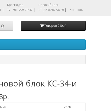
Краснодар
Новосибирск
1 |
+7 (861) 205 79 37 |
+7 (383) 207 96 46 |
Контакты
Товаров 0 (0р.)
новой блок КС-34-и
8р.
(мм)
2680