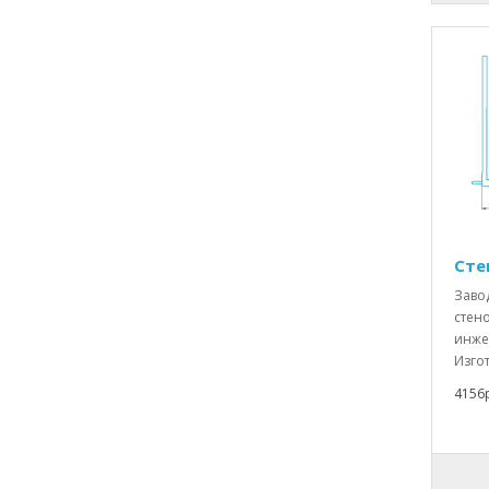
Сте
Заво
стено
инже
Изгот
4156р