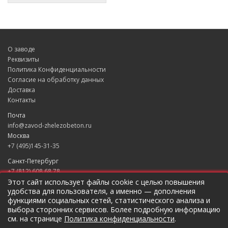
О заводе
Реквизиты
Политика Конфиденциальности
Согласие на обработку данных
Доставка
Контакты
Почта
info@zavod-zhelezobeton.ru
Москва
+7 (495)145-31-35
Санкт-Петербург
+7 (812) 608 68 78
Екатеринбург
Этот сайт использует файлы cookie с целью повышения
удобства для пользователя, а именно — дополнения
+7 (343) 235 49 31
функциями социальных сетей, статистического анализа и
Краснодар
выбора сторонних сервисов. Более подробную информацию
+7 (861) 205 79 37
см. на странице
Политика конфиденциальности
.
Новосибирск