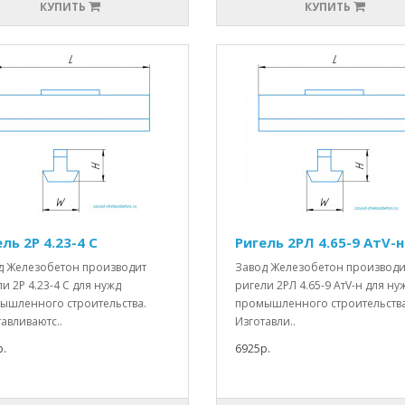
КУПИТЬ
КУПИТЬ
ль 2Р 4.23-4 С
Ригель 2РЛ 4.65-9 АтV-н
д Железобетон производит
Завод Железобетон производи
и 2Р 4.23-4 С для нужд
ригели 2РЛ 4.65-9 АтV-н для ну
ышленного строительства.
промышленного строительства
авливаютс..
Изготавли..
.
6925р.