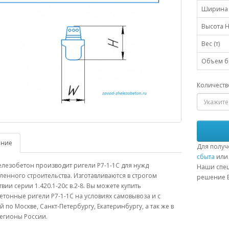
Ширина 
Высота H
Вес (т)
Объем бе
Количеств
ание
Для получ
сбыта
или 
лезобетон производит ригели Р7-1-1С для нужд
Наши спец
нного строительства. Изготавливаются в строгом
решение В
твии серии 1.420.1-20с в.2-8. Вы можете купить
тонные ригели Р7-1-1С на условиях самовывоза и с
й по Москве, Санкт-Петербургу, Екатеринбургу, а так же в
егионы России.