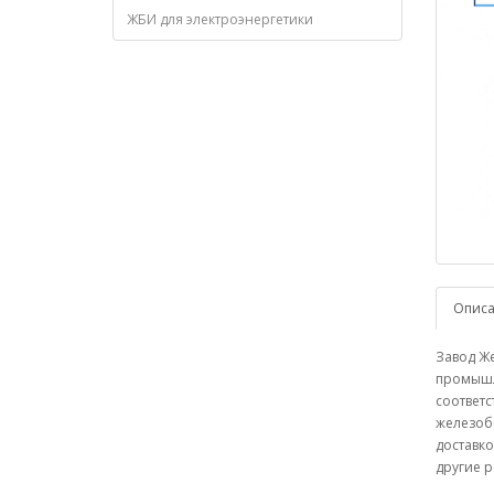
ЖБИ для электроэнергетики
Опис
Завод Же
промышле
соответс
железобе
доставко
другие р