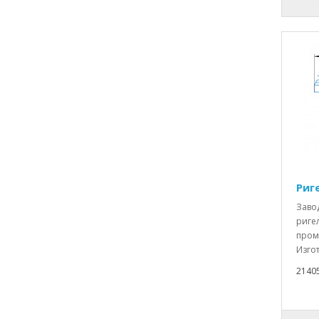
Риг
Заво
ригел
пром
Изгот
2140