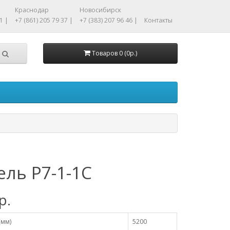
Краснодар
Новосибирск
1 |
+7 (861) 205 79 37 |
+7 (383) 207 96 46 |
Контакты
Товаров 0 (0р.)
ель Р7-1-1С
р.
(мм)
5200