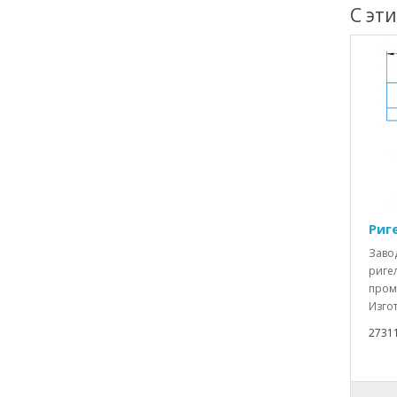
С эт
Риг
Заво
ригел
пром
Изгот
2731