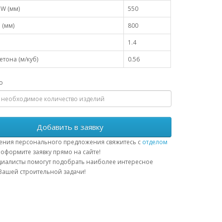
W (мм)
550
 (мм)
800
1.4
тона (м/куб)
0.56
о
Добавить в заявку
ения персонального предложения свяжитесь с
отделом
оформите заявку прямо на сайте!
иалисты помогут подобрать наиболее интересное
ашей строительной задачи!