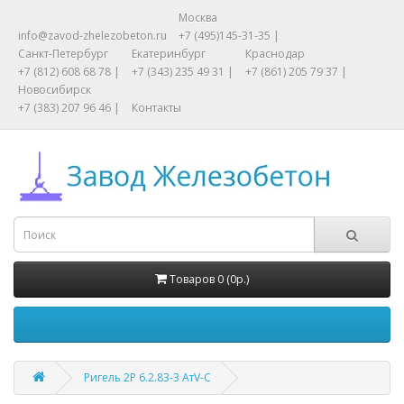
Москва
info@zavod-zhelezobeton.ru
+7 (495)145-31-35 |
Санкт-Петербург
Екатеринбург
Краснодар
+7 (812) 608 68 78 |
+7 (343) 235 49 31 |
+7 (861) 205 79 37 |
Новосибирск
+7 (383) 207 96 46 |
Контакты
Товаров 0 (0р.)
Ригель 2Р 6.2.83-3 АтV-С