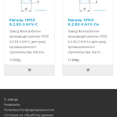
Ригель 1РПЛ
Ригель 1РПЛ
6.2.83-3 АтV-С
6.2.83-3 АтV-Сн
Завод Железобетон
Завод Железобетон
производит ригели 1РПЛ
производит ригели 1РПЛ
6.2.83-3 АтV-С для нужд
6.2.83-3 АтV-Сн для нужд
промышленного
промышленного
строительства. Изгота..
строительства. Изгот..
11332р.
11368р.
О заводе
Реквизиты
Политика Конфиденциальности
Согласие на обработку данных