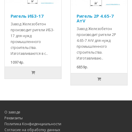
Ригель ИБ3-17
Ригель 2Р 4.65-7
АтV
Завод Железобетон
Завод Железобетон
производит ригели ИБ3-
производит ригели 2Р
17 для нужд
4.65-7 АтV для нужд
промышленного
промышленного
строительства.
строительства.
Изготавливаются в с..
Изготавливаю..
10974р.
6859р.
О заводе
Реквизиты
Политика Конфиденциальности
Согласие на обработку данных