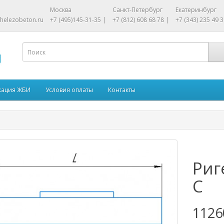
Москва
Санкт-Петербург
Екатеринбург
helezobeton.ru
+7 (495)145-31-35 |
+7 (812) 608 68 78 |
+7 (343) 235 49 3
кация ЖБИ
Условия оплаты
Контакты
Риг
С
1126