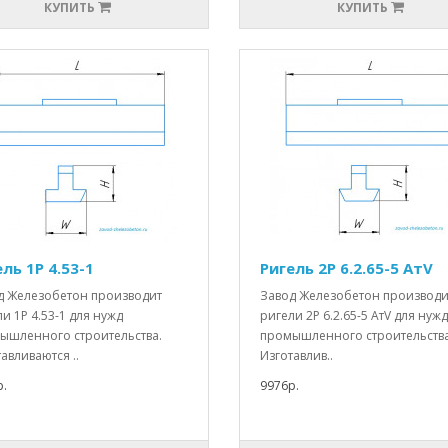
КУПИТЬ
КУПИТЬ
ль 1Р 4.53-1
Ригель 2Р 6.2.65-5 АтV
д Железобетон производит
Завод Железобетон производи
и 1Р 4.53-1 для нужд
ригели 2Р 6.2.65-5 АтV для нужд
ышленного строительства.
промышленного строительства
авливаются ..
Изготавлив..
.
9976р.