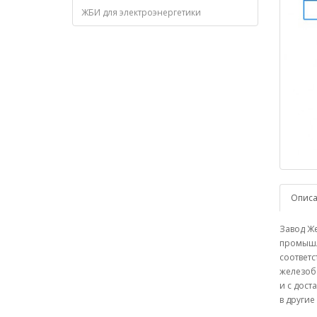
ЖБИ для электроэнергетики
Опис
Завод Же
промышле
соответс
железобе
и с дост
в другие