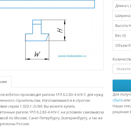
Длина L 
Ширина 
Высота H
Вес (т)
Объем бе
Количеств
ание
Для получ
лезобетон производит ригели 1РЛ 6.2.83-4 АтV-С для нужд
сбыта
или 
нного строительства. Изготавливаются в строгом
Наши спец
твии серии 1.020.1-2с/89. Вы можете купить
решение В
тонные ригели 1РЛ 6.2.83-4 АтV-С на условиях самовывоза
авкой по Москве, Санкт-Петербургу, Екатеринбургу, а так же
 регионы России.