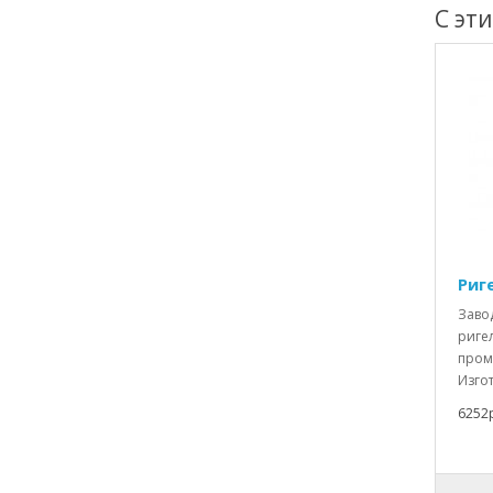
С эт
Риге
Заво
ригел
пром
Изгот
6252р