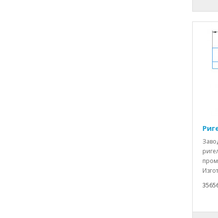
Риг
Заво
ригел
пром
Изгот
3565