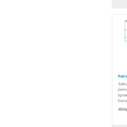
Риге
Заво
ригел
пром
Изгот
4894р