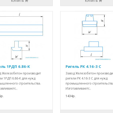
КУПИТЬ
КУПИТЬ
ель 1РДП 6.86-К
Ригель РК 4.16-3 С
д Железобетон производит
Завод Железобетон производи
и 1РДП 6.86-К для нужд
ригели РК 4.16-3 С для нужд
ышленного строительства.
промышленного строительства
авливаютс..
Изготавливаютс..
6р.
1434р.