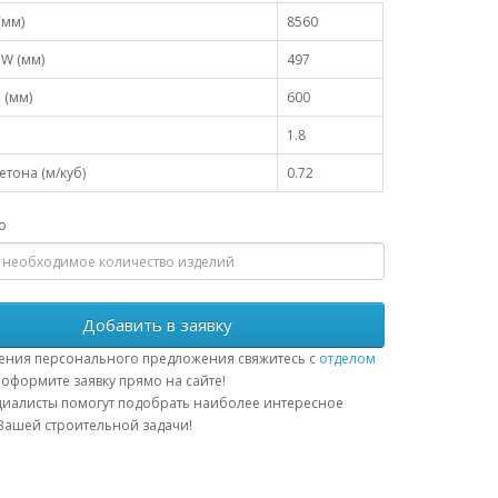
(мм)
8560
W (мм)
497
 (мм)
600
1.8
тона (м/куб)
0.72
о
Добавить в заявку
ения персонального предложения свяжитесь с
отделом
оформите заявку прямо на сайте!
иалисты помогут подобрать наиболее интересное
ашей строительной задачи!