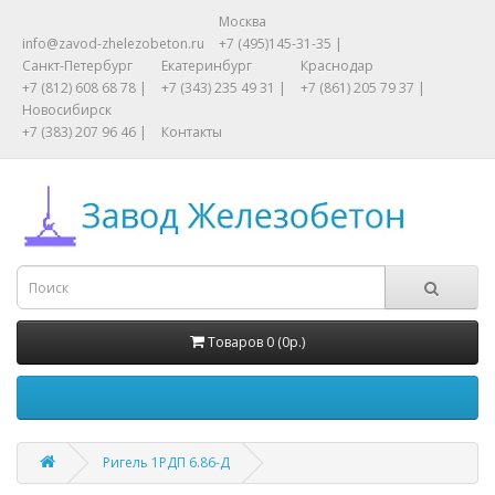
Москва
info@zavod-zhelezobeton.ru
+7 (495)145-31-35 |
Санкт-Петербург
Екатеринбург
Краснодар
+7 (812) 608 68 78 |
+7 (343) 235 49 31 |
+7 (861) 205 79 37 |
Новосибирск
+7 (383) 207 96 46 |
Контакты
Товаров 0 (0р.)
Ригель 1РДП 6.86-Д