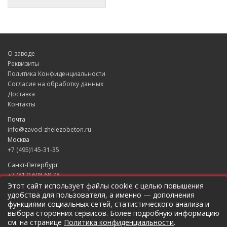
О заводе
Реквизиты
Политика Конфиденциальности
Согласие на обработку данных
Доставка
Контакты
Почта
info@zavod-zhelezobeton.ru
Москва
+7 (495)145-31-35
Санкт-Петербург
+7 (812) 608 68 78
Екатеринбург
Этот сайт использует файлы cookie с целью повышения
удобства для пользователя, а именно — дополнения
+7 (343) 235 49 31
функциями социальных сетей, статистического анализа и
Краснодар
выбора сторонних сервисов. Более подробную информацию
+7 (861) 205 79 37
см. на странице
Политика конфиденциальности
.