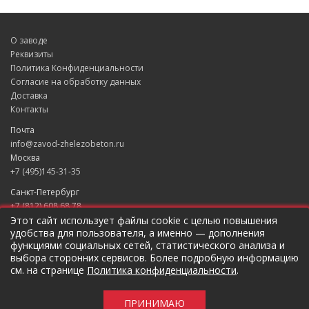
О заводе
Реквизиты
Политика Конфиденциальности
Согласие на обработку данных
Доставка
Контакты
Почта
info@zavod-zhelezobeton.ru
Москва
+7 (495)145-31-35
Санкт-Петербург
+7 (812) 608 68 78
Екатеринбург
Этот сайт использует файлы cookie с целью повышения
удобства для пользователя, а именно — дополнения
+7 (343) 235 49 31
функциями социальных сетей, статистического анализа и
Краснодар
выбора сторонних сервисов. Более подробную информацию
+7 (861) 205 79 37
см. на странице
Политика конфиденциальности
.
Новосибирск
+7 (383) 207 96 46
ПРИНИМАЮ