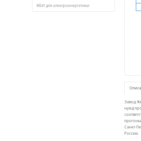
ЖБИ для электроэнергетики
Опис
Завод Же
нужд про
соответс
прогоны 
Санкт-Пе
России.