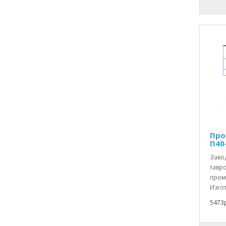
Про
П40
Заво
тавро
пром
Изгот
5473р