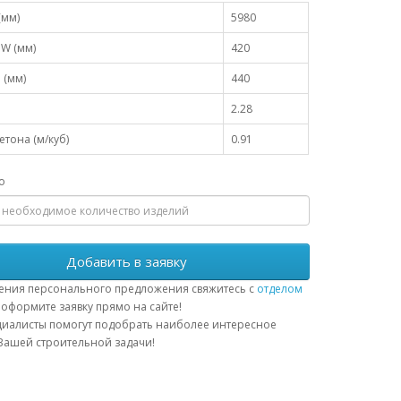
(мм)
5980
W (мм)
420
 (мм)
440
2.28
тона (м/куб)
0.91
о
Добавить в заявку
ения персонального предложения свяжитесь с
отделом
оформите заявку прямо на сайте!
иалисты помогут подобрать наиболее интересное
ашей строительной задачи!