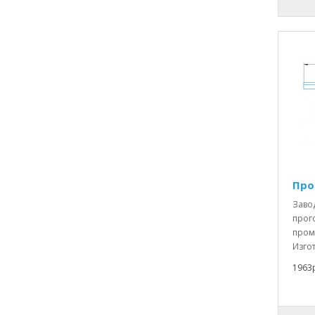
Про
Заво
прог
пром
Изгот
1963р