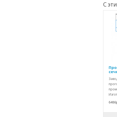
С эт
Про
сече
Заво
прого
пром
Изгот
6486р