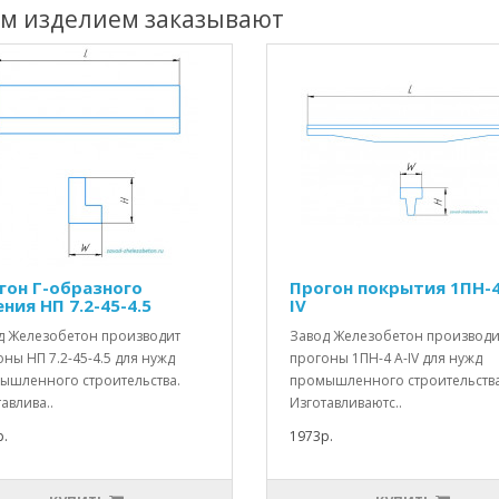
им изделием заказывают
гон Г-образного
Прогон покрытия 1ПН-4
ния НП 7.2-45-4.5
IV
д Железобетон производит
Завод Железобетон производи
ны НП 7.2-45-4.5 для нужд
прогоны 1ПН-4 А-IV для нужд
ышленного строительства.
промышленного строительства
авлива..
Изготавливаютс..
.
1973р.