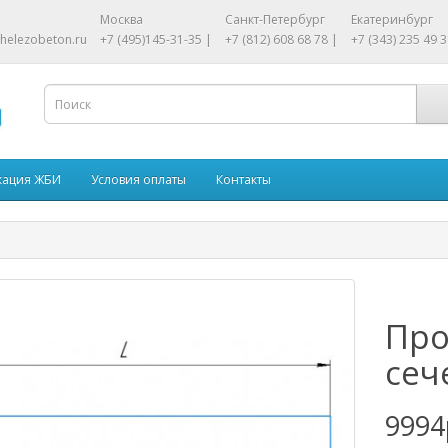
Москва
Санкт-Петербург
Екатеринбург
helezobeton.ru
+7 (495)145-31-35 |
+7 (812) 608 68 78 |
+7 (343) 235 49 3
кация ЖБИ
Условия оплаты
Контакты
Про
сеч
9994