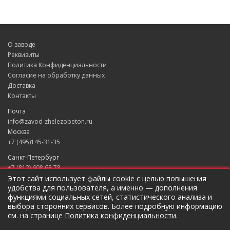
О заводе
Реквизиты
Политика Конфиденциальности
Согласие на обработку данных
Доставка
Контакты
Почта
info@zavod-zhelezobeton.ru
Москва
+7 (495)145-31-35
Санкт-Петербург
+7 (812) 608 68 78
Екатеринбург
Этот сайт использует файлы cookie с целью повышения
удобства для пользователя, а именно — дополнения
+7 (343) 235 49 31
функциями социальных сетей, статистического анализа и
Краснодар
выбора сторонних сервисов. Более подробную информацию
+7 (861) 205 79 37
см. на странице
Политика конфиденциальности
.
Новосибирск