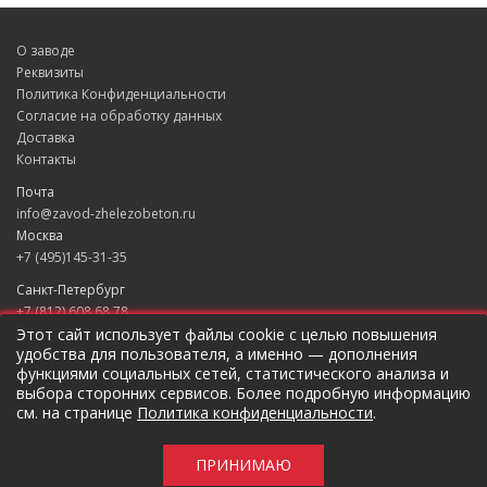
О заводе
Реквизиты
Политика Конфиденциальности
Согласие на обработку данных
Доставка
Контакты
Почта
info@zavod-zhelezobeton.ru
Москва
+7 (495)145-31-35
Санкт-Петербург
+7 (812) 608 68 78
Екатеринбург
Этот сайт использует файлы cookie с целью повышения
удобства для пользователя, а именно — дополнения
+7 (343) 235 49 31
функциями социальных сетей, статистического анализа и
Краснодар
выбора сторонних сервисов. Более подробную информацию
+7 (861) 205 79 37
см. на странице
Политика конфиденциальности
.
Новосибирск
+7 (383) 207 96 46
ПРИНИМАЮ
Предложение не является публичной оффертой.