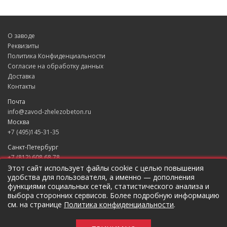
О заводе
Реквизиты
Политика Конфиденциальности
Согласие на обработку данных
Доставка
Контакты
Почта
info@zavod-zhelezobeton.ru
Москва
+7 (495)145-31-35
Санкт-Петербург
+7 (812) 608 68 78
Екатеринбург
Этот сайт использует файлы cookie с целью повышения
удобства для пользователя, а именно — дополнения
+7 (343) 235 49 31
функциями социальных сетей, статистического анализа и
Краснодар
выбора сторонних сервисов. Более подробную информацию
+7 (861) 205 79 37
см. на странице
Политика конфиденциальности
.
Новосибирск
+7 (383) 207 96 46