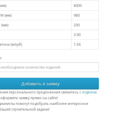
(мм)
8000
W (мм)
980
 (мм)
200
3.90
тона (м/куб)
1.56
о
Добавить в заявку
ения персонального предложения свяжитесь с
отделом
оформите заявку прямо на сайте!
иалисты помогут подобрать наиболее интересное
ашей строительной задачи!