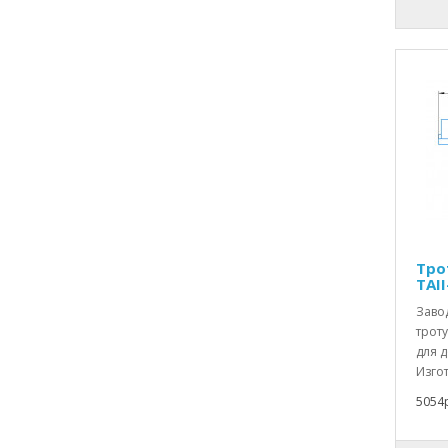
Тро
TAII
Заво
троту
для 
Изгот
5054р