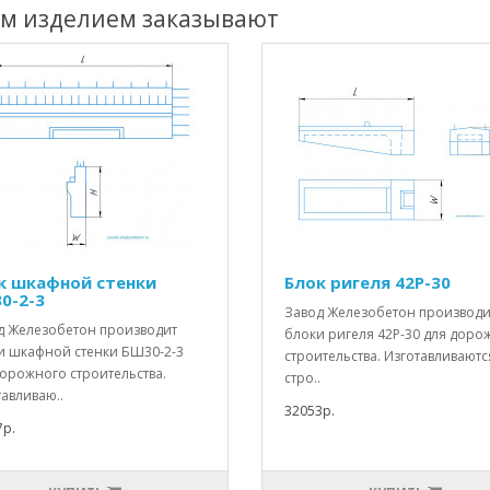
им изделием заказывают
к шкафной стенки
Блок ригеля 42Р-30
0-2-3
Завод Железобетон производи
д Железобетон производит
блоки ригеля 42Р-30 для доро
и шкафной стенки БШ30-2-3
строительства. Изготавливаютс
дорожного строительства.
стро..
авливаю..
32053р.
7р.