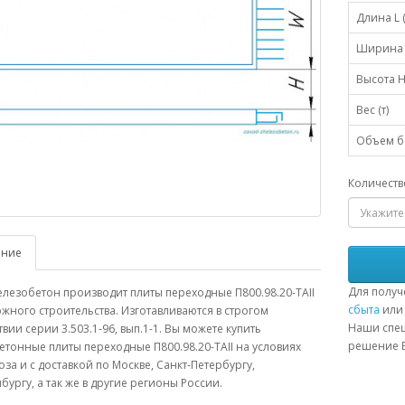
Длина L 
Ширина 
Высота H
Вес (т)
Объем бе
Количеств
ание
Для получ
лезобетон производит плиты переходные П800.98.20-ТАII
сбыта
или 
жного строительства. Изготавливаются в строгом
Наши спец
твии серии 3.503.1-96, вып.1-1. Вы можете купить
решение В
тонные плиты переходные П800.98.20-ТАII на условиях
за и с доставкой по Москве, Санкт-Петербургу,
бургу, а так же в другие регионы России.