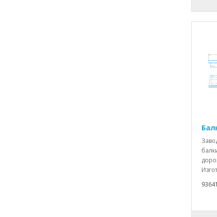
Бал
Заво
балки
доро
Изгот
9364