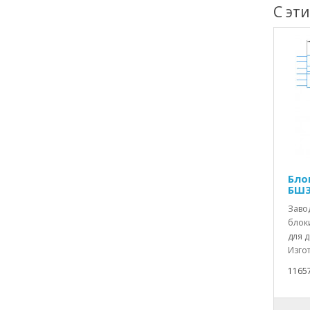
С эт
Бло
БШ3
Заво
блок
для 
Изгот
1165