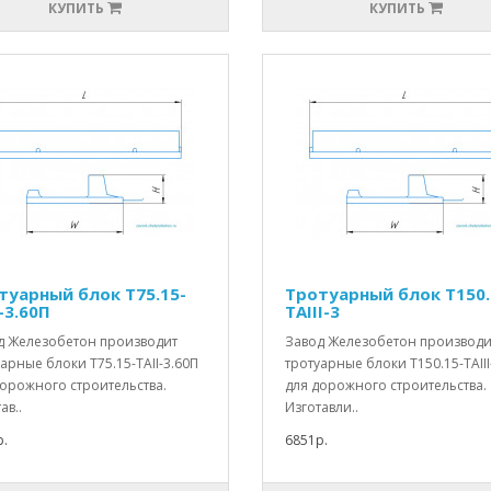
КУПИТЬ
КУПИТЬ
туарный блок Т75.15-
Тротуарный блок Т150.
-3.60П
TAIII-3
д Железобетон производит
Завод Железобетон производи
арные блоки Т75.15-TAII-3.60П
тротуарные блоки Т150.15-TAIII
дорожного строительства.
для дорожного строительства.
ав..
Изготавли..
.
6851р.