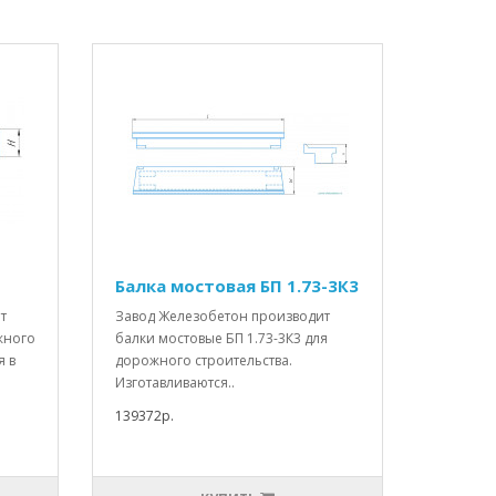
Балка мостовая БП 1.73-3К3
т
Завод Железобетон производит
жного
балки мостовые БП 1.73-3К3 для
я в
дорожного строительства.
Изготавливаются..
139372р.