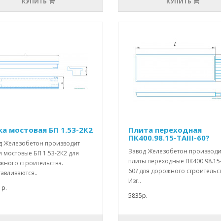
КУПИТЬ
КУПИТЬ
ка мостовая БП 1.53-2К2
Плита переходная
ПК400.98.15-ТАIII-60?
д Железобетон производит
Завод Железобетон производи
 мостовые БП 1.53-2К2 для
плиты переходные ПК400.98.15-Т
жного строительства.
60? для дорожного строительст
авливаются..
Изг..
1р.
5835р.