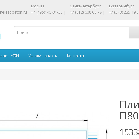
Москва
Санкт-Петербург
Екатеринбург
helezobeton.ru
+7 (495)145-31-35 |
+7 (812) 608 68 78 |
+7 (343) 235 49 3
кация ЖБИ
Условия оплаты
Контакты
Пли
П80
1533