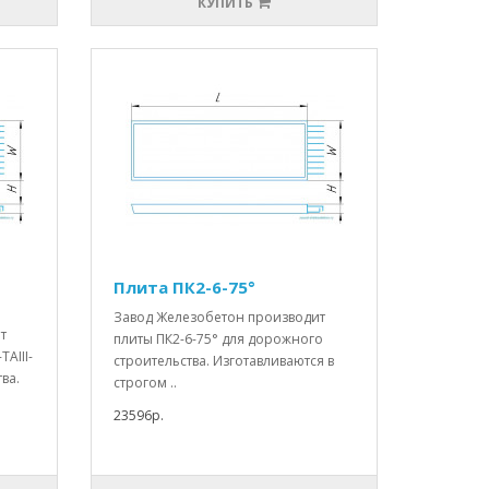
КУПИТЬ
Плита ПК2-6-75°
Завод Железобетон производит
т
плиты ПК2-6-75° для дорожного
АIII-
строительства. Изготавливаются в
ва.
строгом ..
23596р.