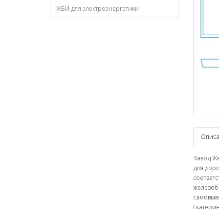
ЖБИ для электроэнергетики
Опис
Завод Же
для доро
соответс
железобе
самовыво
Екатерин