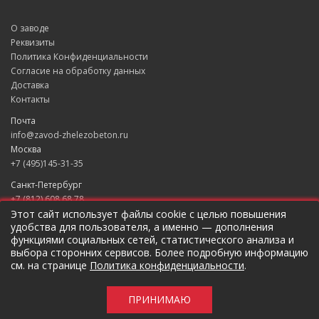
О заводе
Реквизиты
Политика Конфиденциальности
Согласие на обработку данных
Доставка
Контакты
Почта
info@zavod-zhelezobeton.ru
Москва
+7 (495)145-31-35
Санкт-Петербург
+7 (812) 608 68 78
Екатеринбург
Этот сайт использует файлы cookie с целью повышения
удобства для пользователя, а именно — дополнения
+7 (343) 235 49 31
функциями социальных сетей, статистического анализа и
Краснодар
выбора сторонних сервисов. Более подробную информацию
+7 (861) 205 79 37
см. на странице
Политика конфиденциальности
.
Новосибирск
+7 (383) 207 96 46
ПРИНИМАЮ
Предложение не является публичной оффертой.