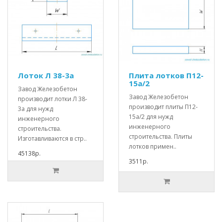
Лоток Л 38-3а
Плита лотков П12-
15а/2
Завод Железобетон
Завод Железобетон
производит лотки Л 38-
производит плиты П12-
3а для нужд
15а/2 для нужд
инженерного
инженерного
строительства.
строительства. Плиты
Изготавливаются в стр..
лотков примен..
45138р.
3511р.