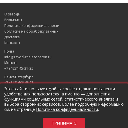
О заводе
Реквизиты
Политика Конфиденциальности
Согласие на обработку данных
Доставка
Контакты
Почта
info@zavod-zhelezobeton.ru
Москва
+7 (495)145-31-35
Санкт-Петербург
+7 (812) 608 68 78
Екатеринбург
Этот сайт использует файлы cookie с целью повышения
удобства для пользователя, а именно — дополнения
+7 (343) 235 49 31
функциями социальных сетей, статистического анализа и
Краснодар
выбора сторонних сервисов. Более подробную информацию
+7 (861) 205 79 37
см. на странице
Политика конфиденциальности
.
Новосибирск
+7 (383) 207 96 46
ПРИНИМАЮ