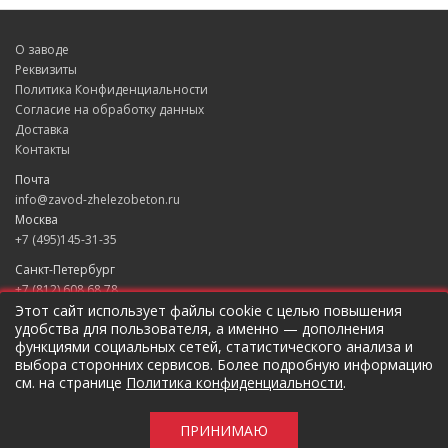
О заводе
Реквизиты
Политика Конфиденциальности
Согласие на обработку данных
Доставка
Контакты
Почта
info@zavod-zhelezobeton.ru
Москва
+7 (495)145-31-35
Санкт-Петербург
+7 (812) 608 68 78
Екатеринбург
Этот сайт использует файлы cookie с целью повышения
удобства для пользователя, а именно — дополнения
+7 (343) 235 49 31
функциями социальных сетей, статистического анализа и
Краснодар
выбора сторонних сервисов. Более подробную информацию
+7 (861) 205 79 37
см. на странице
Политика конфиденциальности
.
Новосибирск
+7 (383) 207 96 46
ПРИНИМАЮ