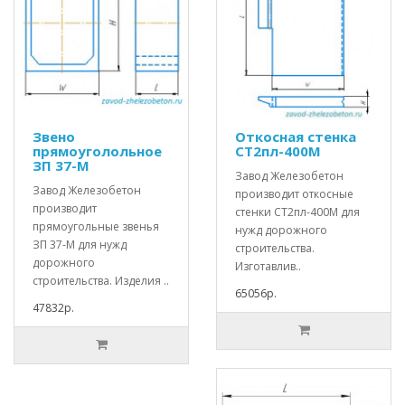
Звено
Откосная стенка
прямоуголольное
СТ2пл-400М
ЗП 37-М
Завод Железобетон
Завод Железобетон
производит откосные
производит
стенки СТ2пл-400М для
прямоугольные звенья
нужд дорожного
ЗП 37-М для нужд
строительства.
дорожного
Изготавлив..
строительства. Изделия ..
65056р.
47832р.