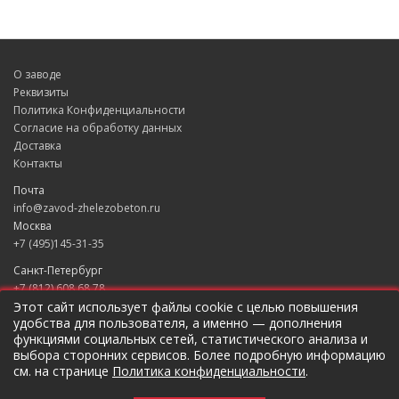
О заводе
Реквизиты
Политика Конфиденциальности
Согласие на обработку данных
Доставка
Контакты
Почта
info@zavod-zhelezobeton.ru
Москва
+7 (495)145-31-35
Санкт-Петербург
+7 (812) 608 68 78
Екатеринбург
Этот сайт использует файлы cookie с целью повышения
удобства для пользователя, а именно — дополнения
+7 (343) 235 49 31
функциями социальных сетей, статистического анализа и
Краснодар
выбора сторонних сервисов. Более подробную информацию
+7 (861) 205 79 37
см. на странице
Политика конфиденциальности
.
Новосибирск