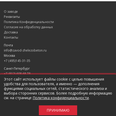
О заводе
Реквизиты
Политика Конфиденциальности
Согласие на обработку данных
Доставка
Контакты
Почта
info@zavod-zhelezobeton.ru
Москва
+7 (495)145-31-35
Санкт-Петербург
+7 (812) 608 68 78
Екатеринбург
Этот сайт использует файлы cookie с целью повышения
удобства для пользователя, а именно — дополнения
+7 (343) 235 49 31
функциями социальных сетей, статистического анализа и
Краснодар
выбора сторонних сервисов. Более подробную информацию
+7 (861) 205 79 37
см. на странице
Политика конфиденциальности
.
Новосибирск
+7 (383) 207 96 46
ПРИНИМАЮ
Предложение не является публичной оффертой.