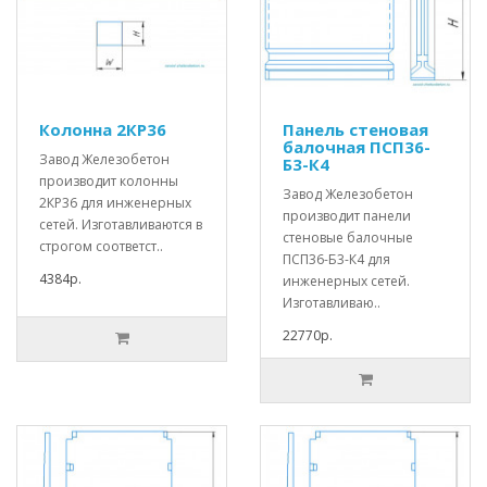
Колонна 2КР36
Панель стеновая
балочная ПСП36-
Завод Железобетон
Б3-К4
производит колонны
Завод Железобетон
2КР36 для инженерных
производит панели
сетей. Изготавливаются в
стеновые балочные
строгом соответст..
ПСП36-Б3-К4 для
4384р.
инженерных сетей.
Изготавливаю..
22770р.