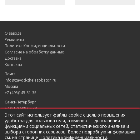
О заводе
Реквизиты
Политика Конфиденциальности
Согласие на обработку данных
Доставка
Контакты
Почта
info@zavod-zhelezobeton.ru
Москва
+7 (495)145-31-35
Санкт-Петербург
+7 (812) 608 68 78
Екатеринбург
Этот сайт использует файлы cookie с целью повышения
удобства для пользователя, а именно — дополнения
+7 (343) 235 49 31
функциями социальных сетей, статистического анализа и
Краснодар
выбора сторонних сервисов. Более подробную информацию
+7 (861) 205 79 37
см. на странице
Политика конфиденциальности
.