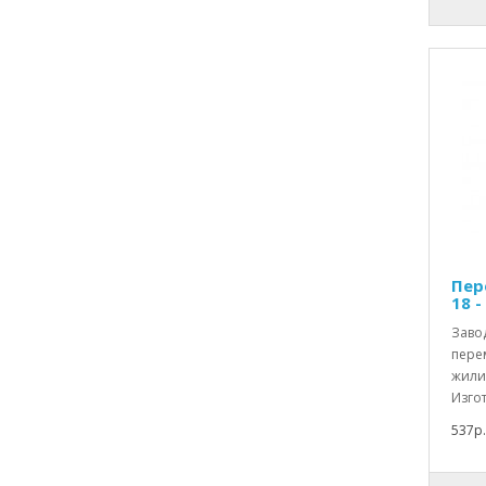
Пер
18 -
Заво
перем
жили
Изгот
537р.