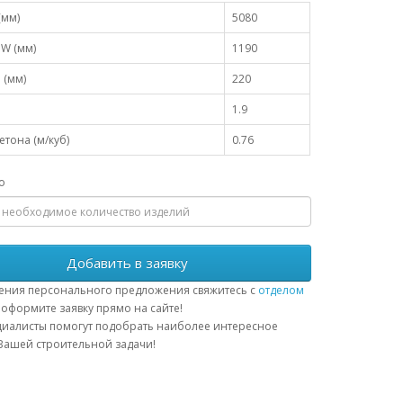
(мм)
5080
W (мм)
1190
 (мм)
220
1.9
тона (м/куб)
0.76
о
Добавить в заявку
ения персонального предложения свяжитесь с
отделом
оформите заявку прямо на сайте!
иалисты помогут подобрать наиболее интересное
ашей строительной задачи!