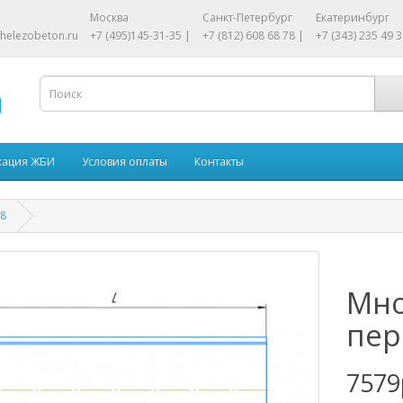
Москва
Санкт-Петербург
Екатеринбург
helezobeton.ru
+7 (495)145-31-35 |
+7 (812) 608 68 78 |
+7 (343) 235 49 3
кация ЖБИ
Условия оплаты
Контакты
-8
Мно
пер
7579