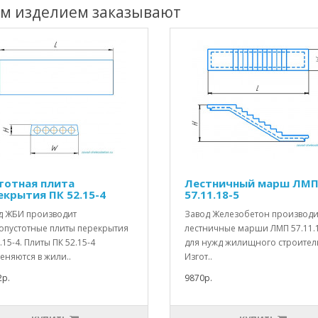
им изделием заказывают
тотная плита
Лестничный марш ЛМ
екрытия ПК 52.15-4
57.11.18-5
д ЖБИ производит
Завод Железобетон производи
опустотные плиты перекрытия
лестничные марши ЛМП 57.11.
.15-4. Плиты ПК 52.15-4
для нужд жилищного строитель
еняются в жили..
Изгот..
2р.
9870р.