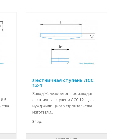
П
Лестничная ступень ЛСС
12-1
т
Завод Железобетон производит
18-5
лестничные ступени ЛСС 12-1 для
ства.
нужд жилищного строительства.
Изготавли..
345р.