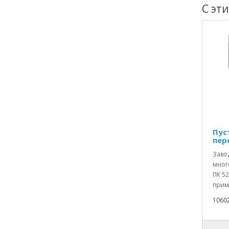
С эт
Пус
пер
Заво
мног
ПК 52
прим
1060