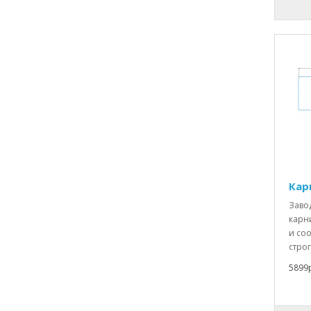
Кар
Заво
карн
и со
строг
5899р