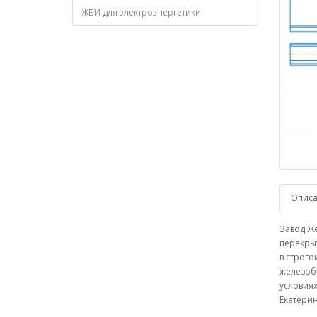
ЖБИ для электроэнергетики
Опис
Завод Ж
перекрыт
в строго
железоб
условиях
Екатерин