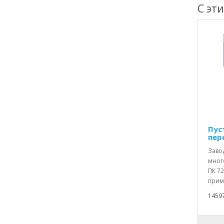
С эт
Пус
пер
Заво
мног
ПК 72
приме
1459