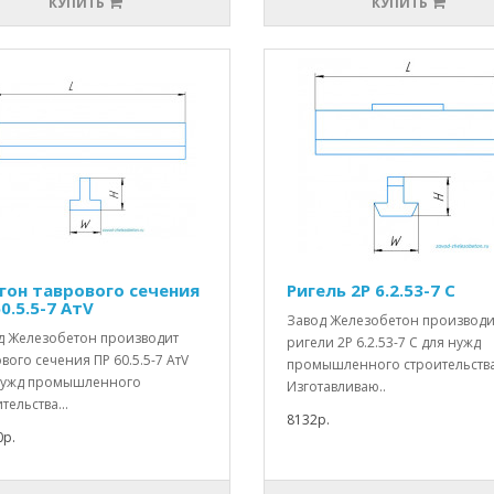
КУПИТЬ
КУПИТЬ
гон таврового сечения
Ригель 2Р 6.2.53-7 С
0.5.5-7 АтV
Завод Железобетон производи
д Железобетон производит
ригели 2Р 6.2.53-7 С для нужд
вого сечения ПР 60.5.5-7 АтV
промышленного строительства
нужд промышленного
Изготавливаю..
тельства...
8132р.
0р.