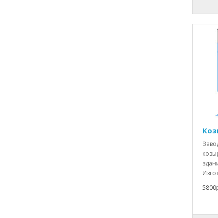
Коз
Заво
козыр
здан
Изгот
5800р