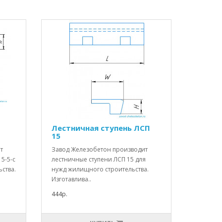
П
Лестничная ступень ЛСП
15
т
Завод Железобетон производит
5-5-с
лестничные ступени ЛСП 15 для
ства.
нужд жилищного строительства.
Изготавлива..
444р.