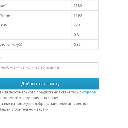
(мм)
2180
W (мм)
1190
 (мм)
220
0.8
тона (м/куб)
0.32
о
Добавить в заявку
ения персонального предложения свяжитесь с
отделом
оформите заявку прямо на сайте!
иалисты помогут подобрать наиболее интересное
ашей строительной задачи!