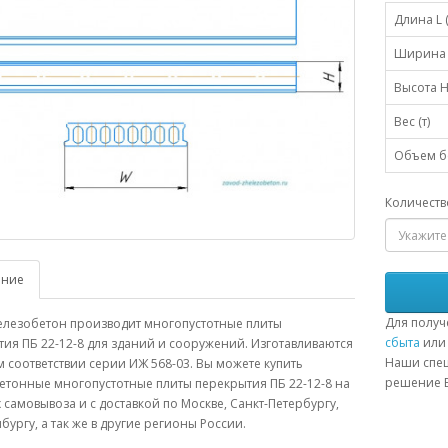
Длина L 
Ширина 
Высота H
Вес (т)
Объем бе
Количеств
ание
Для получ
елезобетон производит многопустотные плиты
сбыта
или 
ия ПБ 22-12-8 для зданий и сооружений. Изготавливаются
Наши спец
м соответствии серии ИЖ 568-03. Вы можете купить
решение В
етонные многопустотные плиты перекрытия ПБ 22-12-8 на
 самовывоза и с доставкой по Москве, Санкт-Петербургу,
бургу, а так же в другие регионы России.