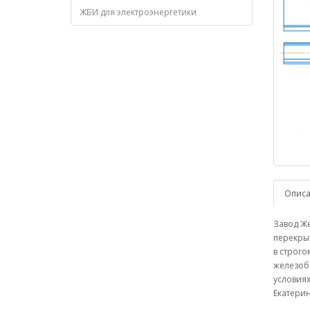
ЖБИ для электроэнергетики
Опис
Завод Ж
перекрыт
в строго
железоб
условиях
Екатерин