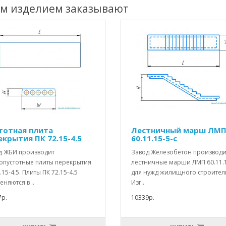
им изделием заказывают
тотная плита
Лестничный марш ЛМ
екрытия ПК 72.15-4.5
60.11.15-5-с
д ЖБИ производит
Завод Железобетон производи
опустотные плиты перекрытия
лестничные марши ЛМП 60.11.1
.15-4.5. Плиты ПК 72.15-4.5
для нужд жилищного строитель
няются в ..
Изг..
7р.
10339р.