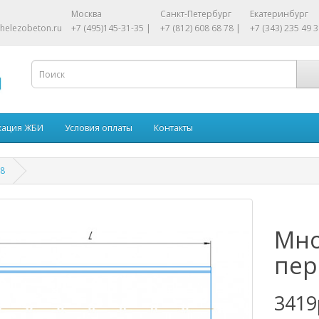
Москва
Санкт-Петербург
Екатеринбург
helezobeton.ru
+7 (495)145-31-35 |
+7 (812) 608 68 78 |
+7 (343) 235 49 3
кация ЖБИ
Условия оплаты
Контакты
-8
Мно
пер
3419