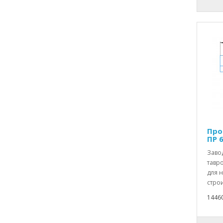
Про
ПР 6
Заво
тавро
для 
строи
1446