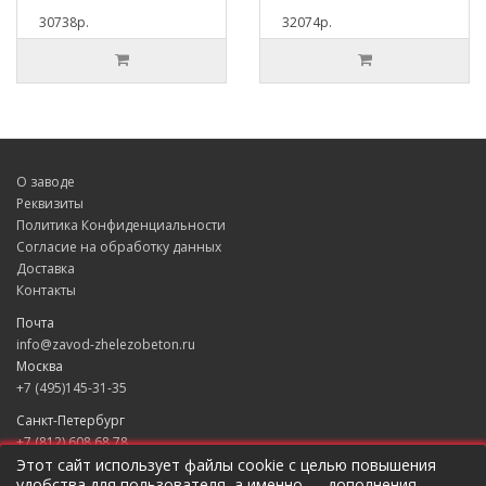
30738р.
32074р.
О заводе
Реквизиты
Политика Конфиденциальности
Согласие на обработку данных
Доставка
Контакты
Почта
info@zavod-zhelezobeton.ru
Москва
+7 (495)145-31-35
Санкт-Петербург
+7 (812) 608 68 78
Екатеринбург
Этот сайт использует файлы cookie с целью повышения
удобства для пользователя, а именно — дополнения
+7 (343) 235 49 31