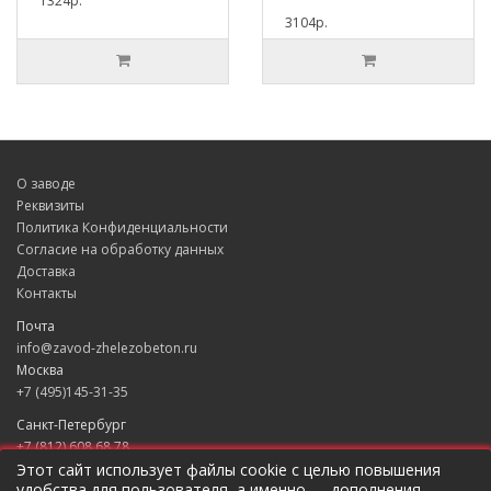
1324р.
3104р.
О заводе
Реквизиты
Политика Конфиденциальности
Согласие на обработку данных
Доставка
Контакты
Почта
info@zavod-zhelezobeton.ru
Москва
+7 (495)145-31-35
Санкт-Петербург
+7 (812) 608 68 78
Екатеринбург
Этот сайт использует файлы cookie с целью повышения
удобства для пользователя, а именно — дополнения
+7 (343) 235 49 31