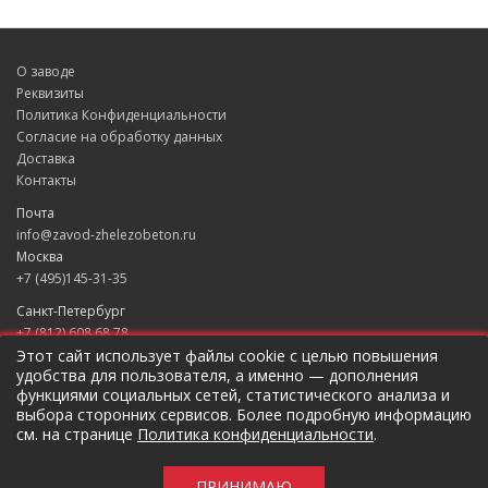
О заводе
Реквизиты
Политика Конфиденциальности
Согласие на обработку данных
Доставка
Контакты
Почта
info@zavod-zhelezobeton.ru
Москва
+7 (495)145-31-35
Санкт-Петербург
+7 (812) 608 68 78
Екатеринбург
Этот сайт использует файлы cookie с целью повышения
удобства для пользователя, а именно — дополнения
+7 (343) 235 49 31
функциями социальных сетей, статистического анализа и
Краснодар
выбора сторонних сервисов. Более подробную информацию
+7 (861) 205 79 37
см. на странице
Политика конфиденциальности
.
Новосибирск
+7 (383) 207 96 46
ПРИНИМАЮ