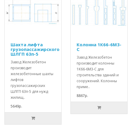
Шахта лифта
Колонна 1К66-6М3-
грузопассажирского
С
ШЛГП 63п-5
Завод Железобетон
Завод Железобетон
производит колонны
производит
1К66-6М3-С для
железобетонные шахты
строительства зданий и
лифтов
сооружений. Колонны
грузопассажирских
приме..
ШЛГП 63п-5 для нужд
8867р.
жилищ..
5649р.