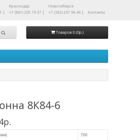
Краснодар
Новосибирск
1 |
+7 (861) 205 79 37 |
+7 (383) 207 96 46 |
Контакты
Товаров 0 (0р.)
онна 8К84-6
4р.
(мм)
700