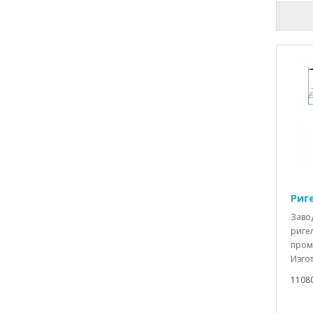
Риг
Заво
риге
пром
Изгот
1108