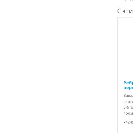
С эт
Реб
пер
Заво
плиты
5-6 
пром
7424р