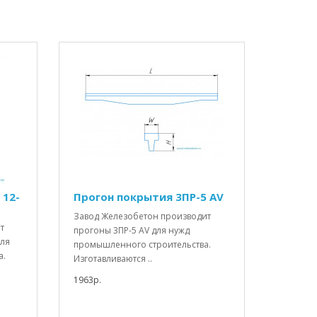
 12-
Прогон покрытия 3ПР-5 АV
Завод Железобетон производит
т
прогоны 3ПР-5 АV для нужд
для
промышленного строительства.
а.
Изготавливаются ..
1963р.