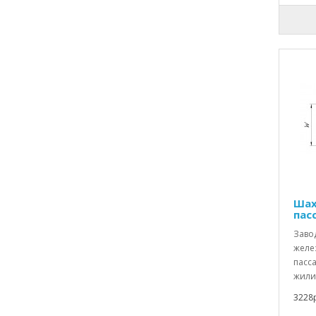
Шах
пас
Заво
желе
пасс
жили
3228р