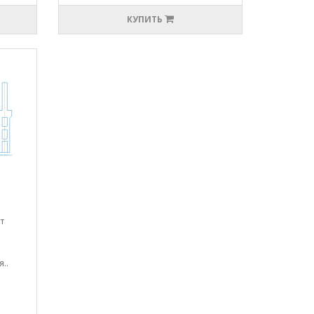
КУПИТЬ
т
..