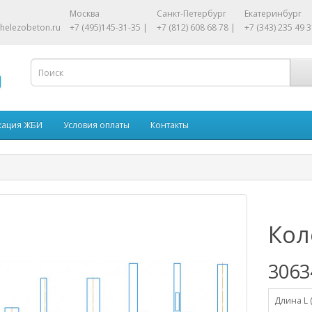
Москва
Санкт-Петербург
Екатеринбург
helezobeton.ru
+7 (495)145-31-35 |
+7 (812) 608 68 78 |
+7 (343) 235 49 3
кация ЖБИ
Условия оплаты
Контакты
Кол
3063
Длина L 