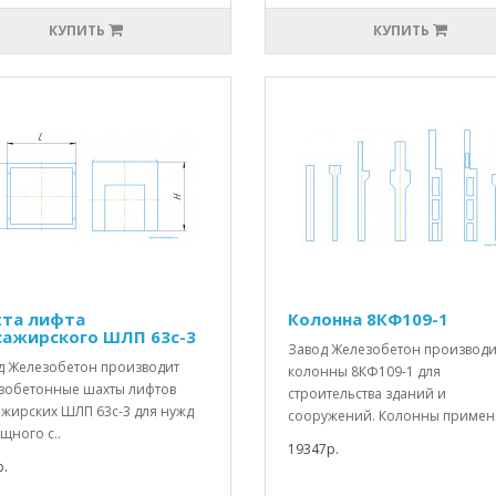
КУПИТЬ
КУПИТЬ
та лифта
Колонна 8КФ109-1
сажирского ШЛП 63с-3
Завод Железобетон производи
д Железобетон производит
колонны 8КФ109-1 для
зобетонные шахты лифтов
строительства зданий и
ажирских ШЛП 63с-3 для нужд
сооружений. Колонны применя
щного с..
19347р.
.