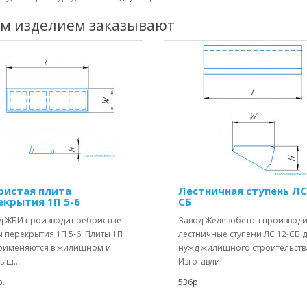
им изделием заказывают
ристая плита
Лестничная ступень ЛС
екрытия 1П 5-6
СБ
д ЖБИ производит ребристые
Завод Железобетон производи
 перекрытия 1П 5-6. Плиты 1П
лестничные ступени ЛС 12-СБ 
применяются в жилищном и
нужд жилищного строительств
ыш..
Изготавли..
.
536р.