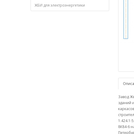
ЖБИ для электроэнергетики
Опис
Завод Же
зданий 
каркасо
строител
1.424.1-
8К84-6 н
Петербур