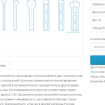
Ширина 
Высота H
Вес (т)
Объем бе
Количеств
ание
Для получ
сбыта
или 
лезобетон производит колонны 8К84-6 для строительства
Наши спец
и сооружений. Колонны применяются при возведении
решение В
в зданий в промышленном, гражданском и других видах
ьства. Изготавливаются в строгом соответствии серии
5, выпуск 1,87. Вы можете купить железобетонные колонны
а условиях самовывоза и с доставкой по Москве, Санкт-
гу, Екатеринбургу, а так же в другие регионы России.