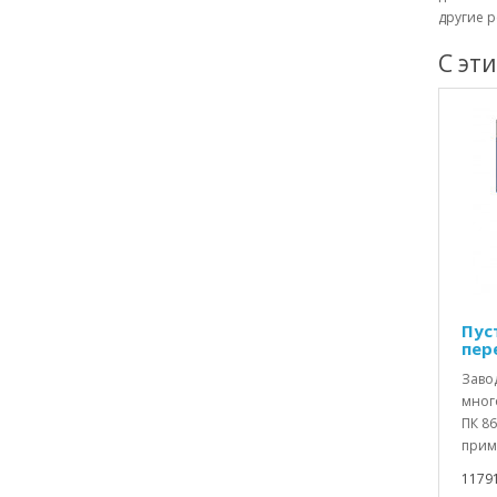
другие р
С эт
Пус
пер
Заво
мног
ПК 86
прим
1179