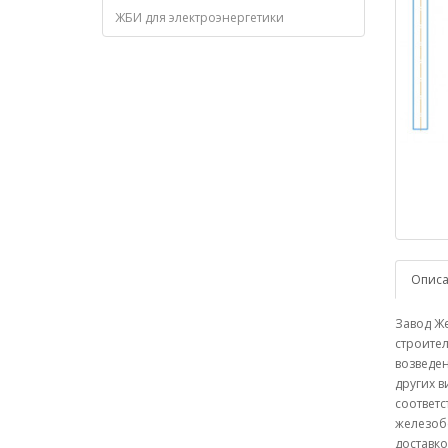
ЖБИ для электроэнергетики
Опис
Завод Ж
строите
возведе
других в
соответс
железоб
доставко