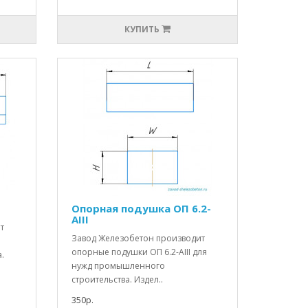
КУПИТЬ
Опорная подушка ОП 6.2-
АIII
т
Завод Железобетон производит
опорные подушки ОП 6.2-АIII для
.
нужд промышленного
строительства. Издел..
350р.