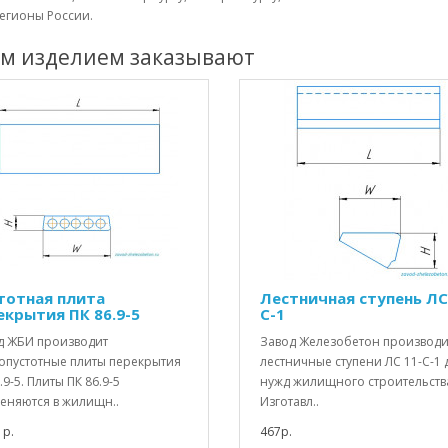
егионы России.
им изделием заказывают
тотная плита
Лестничная ступень ЛС
екрытия ПК 86.9-5
С-1
д ЖБИ производит
Завод Железобетон производи
опустотные плиты перекрытия
лестничные ступени ЛС 11-С-1 
.9-5. Плиты ПК 86.9-5
нужд жилищного строительств
еняются в жилищн..
Изготавл..
1р.
467р.