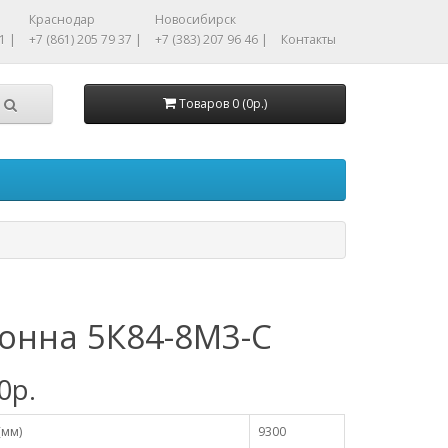
Краснодар
Новосибирск
1 |
+7 (861) 205 79 37 |
+7 (383) 207 96 46 |
Контакты
Товаров 0 (0р.)
онна 5К84-8М3-С
0р.
(мм)
9300