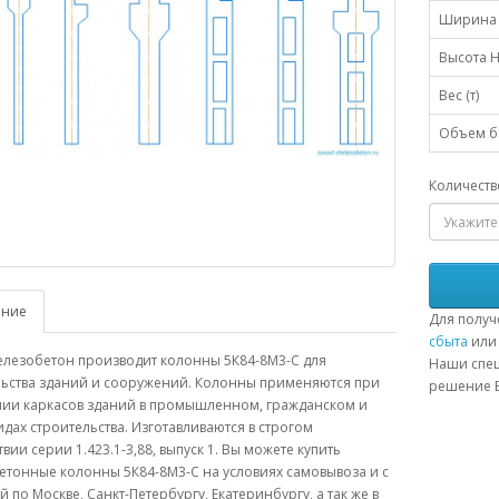
Ширина 
Высота H
Вес (т)
Объем бе
Количеств
ание
Для получ
сбыта
или 
елезобетон производит колонны 5К84-8М3-С для
Наши спец
льства зданий и сооружений. Колонны применяются при
решение В
нии каркасов зданий в промышленном, гражданском и
идах строительства. Изготавливаются в строгом
твии серии 1.423.1-3,88, выпуск 1. Вы можете купить
етонные колонны 5К84-8М3-С на условиях самовывоза и с
й по Москве, Санкт-Петербургу, Екатеринбургу, а так же в