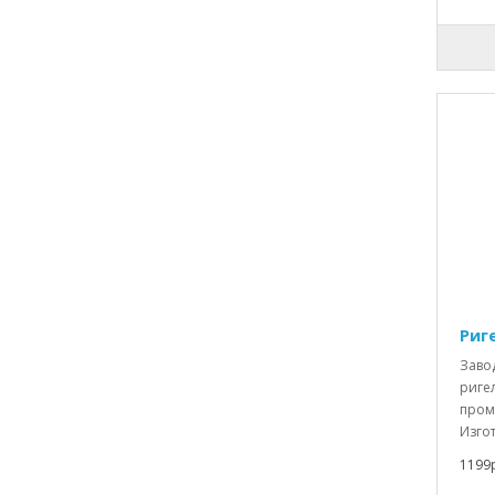
Риг
Заво
ригел
пром
Изгот
1199р