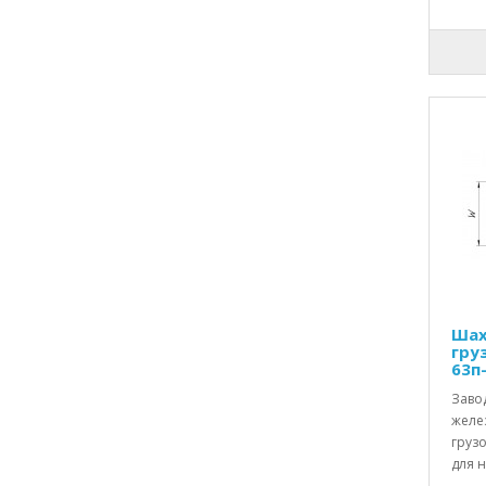
Шах
гру
63п
Заво
желе
груз
для н