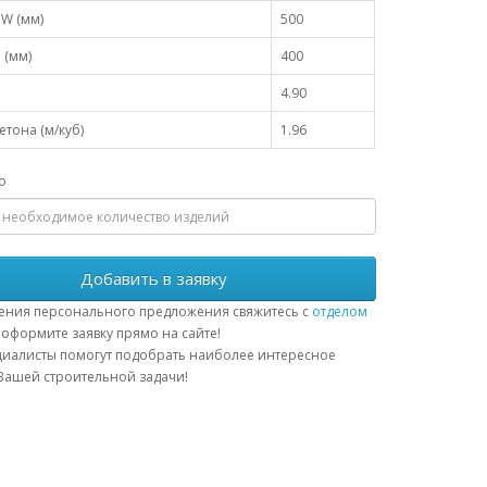
W (мм)
500
 (мм)
400
4.90
тона (м/куб)
1.96
о
Добавить в заявку
ения персонального предложения свяжитесь с
отделом
оформите заявку прямо на сайте!
иалисты помогут подобрать наиболее интересное
ашей строительной задачи!