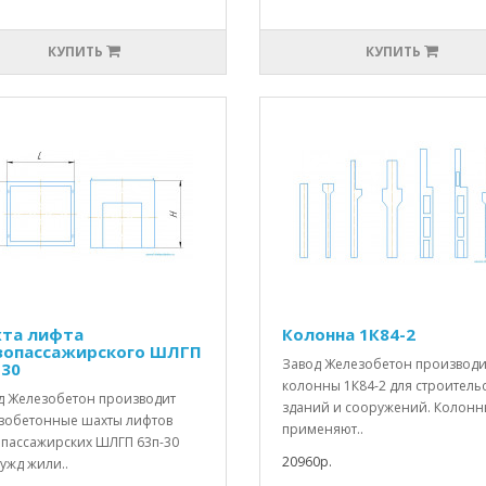
КУПИТЬ
КУПИТЬ
та лифта
Колонна 1К84-2
зопассажирского ШЛГП
Завод Железобетон производи
-30
колонны 1К84-2 для строитель
д Железобетон производит
зданий и сооружений. Колон
зобетонные шахты лифтов
применяют..
опассажирских ШЛГП 63п-30
20960р.
ужд жили..