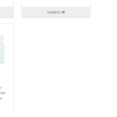
КУПИТЬ
т
ства
ны