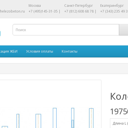
Москва
Санкт-Петербург
Екатеринбург
helezobeton.ru
+7 (495)145-31-35 |
+7 (812) 608 68 78 |
+7 (343) 235 49 3
кация ЖБИ
Условия оплаты
Контакты
Кол
1975
Длина L 