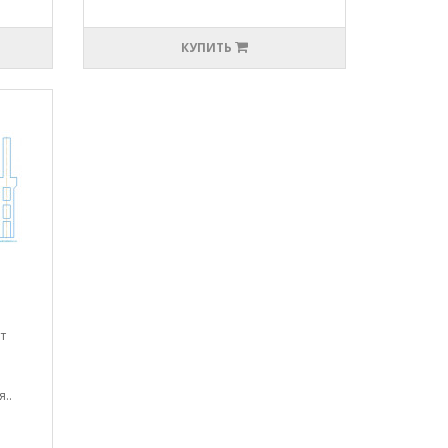
КУПИТЬ
т
..