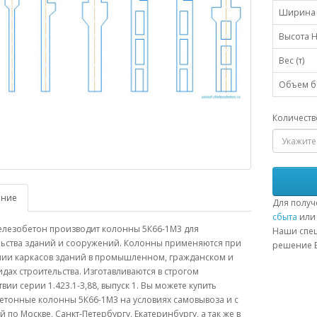
Ширина 
Высота H
Вес (т)
Объем бе
Количеств
ание
Для получ
сбыта
или 
елезобетон производит колонны 5К66-1М3 для
Наши спец
льства зданий и сооружений. Колонны применяются при
решение В
нии каркасов зданий в промышленном, гражданском и
идах строительства. Изготавливаются в строгом
твии серии 1.423.1-3,88, выпуск 1. Вы можете купить
етонные колонны 5К66-1М3 на условиях самовывоза и с
й по Москве, Санкт-Петербургу, Екатеринбургу, а так же в