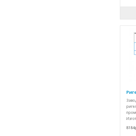
Риге
Заво
ригел
пром
Изгот
8184р