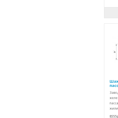
Шах
пас
Заво
желе
пасс
жили
8555р