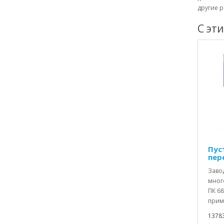
другие р
С эт
Пус
пер
Заво
мног
ПК 68
прим
1378