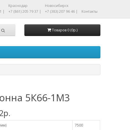
Краснодар
Новосибирск
1 |
+7 (861) 205 79 37 |
+7 (383) 207 96 46 |
Контакты
Товаров 0 (0р.)
онна 5К66-1М3
2р.
(мм)
7500