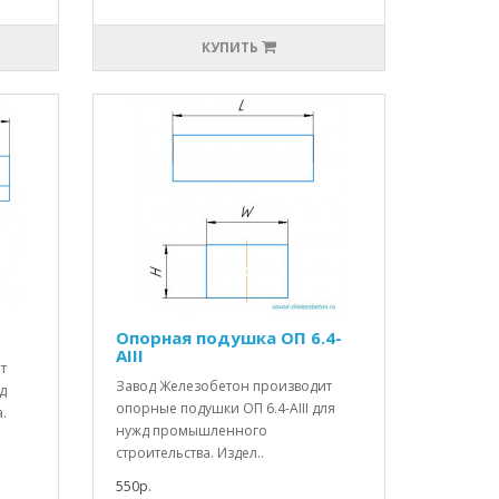
КУПИТЬ
Опорная подушка ОП 6.4-
АIII
т
Завод Железобетон производит
д
опорные подушки ОП 6.4-АIII для
.
нужд промышленного
строительства. Издел..
550р.