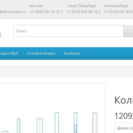
Москва
Санкт-Петербург
Екатеринбург
helezobeton.ru
+7 (495)145-31-35 |
+7 (812) 608 68 78 |
+7 (343) 235 49 3
кация ЖБИ
Условия оплаты
Контакты
Кол
1209
Длина L 