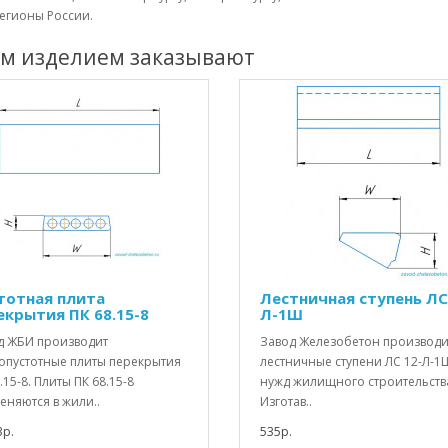
егионы России.
им изделием заказывают
тотная плита
Лестничная ступень ЛС
екрытия ПК 68.15-8
Л-1Ш
д ЖБИ производит
Завод Железобетон производи
опустотные плиты перекрытия
лестничные ступени ЛС 12-Л-1
.15-8. Плиты ПК 68.15-8
нужд жилищного строительств
еняются в жили..
Изготав..
3р.
535р.