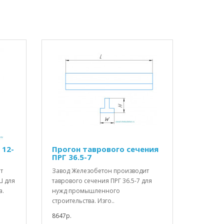
 12-
Прогон таврового сечения
ПРГ 36.5-7
т
Завод Железобетон производит
Ш для
таврового сечения ПРГ 36.5-7 для
а.
нужд промышленного
строительства. Изго..
8647р.