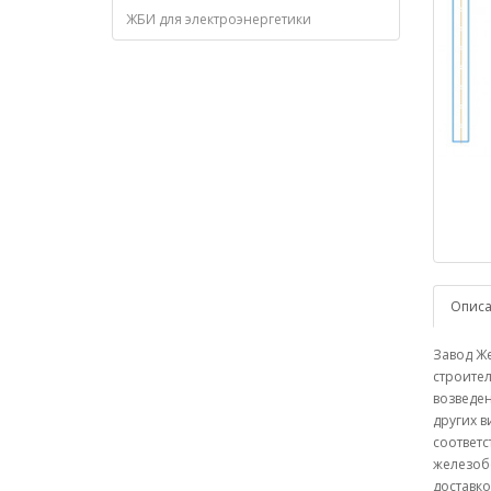
ЖБИ для электроэнергетики
Опис
Завод Ж
строите
возведе
других в
соответс
железоб
доставко