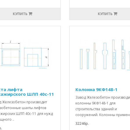
КУПИТЬ
КУПИТЬ
та лифта
Колонна 9КФ148-1
сажирского ШЛП 40с-11
Завод Железобетон производи
д Железобетон производит
колонны 9КФ148-1 для
зобетонные шахты лифтов
строительства зданий и
ажирских ШЛП 40с-11 для нужд
сооружений. Колонны применя
щного ..
32246р.
.