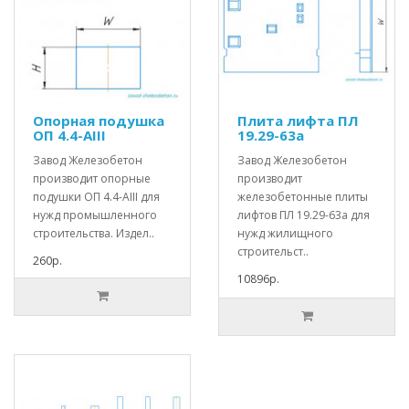
Опорная подушка
Плита лифта ПЛ
ОП 4.4-АIII
19.29-63а
Завод Железобетон
Завод Железобетон
производит опорные
производит
подушки ОП 4.4-АIII для
железобетонные плиты
нужд промышленного
лифтов ПЛ 19.29-63а для
строительства. Издел..
нужд жилищного
строительст..
260р.
10896р.