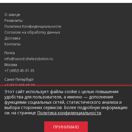
О заводе
Реквизиты
Политика Конфиденциальности
Согласие на обработку данных
Доставка
Контакты
Почта
info@zavod-zhelezobeton.ru
Москва
+7 (495)145-31-35
Санкт-Петербург
+7 (812) 608 68 78
Екатеринбург
Этот сайт использует файлы cookie с целью повышения
удобства для пользователя, а именно — дополнения
+7 (343) 235 49 31
функциями социальных сетей, статистического анализа и
Краснодар
выбора сторонних сервисов. Более подробную информацию
+7 (861) 205 79 37
см. на странице
Политика конфиденциальности
.
Новосибирск
+7 (383) 207 96 46
ПРИНИМАЮ