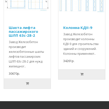
Шахта лифта
Колонна КДII-9
пассажирского
Завод Железобетон
ШЛП 63с-28-2
производит колонны
Завод Железобетон
КДII-9 для строительства
производит
зданий и сооружений.
железобетонные шахты
Колонны применяют..
лифтов пассажирских
34261р.
ШЛП 63с-28-2 для нужд
жилищног..
30670р.