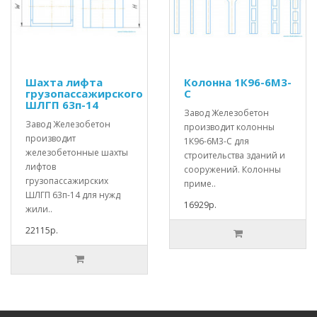
Шахта лифта
Колонна 1К96-6М3-
грузопассажирского
С
ШЛГП 63п-14
Завод Железобетон
Завод Железобетон
производит колонны
производит
1К96-6М3-С для
железобетонные шахты
строительства зданий и
лифтов
сооружений. Колонны
грузопассажирских
приме..
ШЛГП 63п-14 для нужд
16929р.
жили..
22115р.