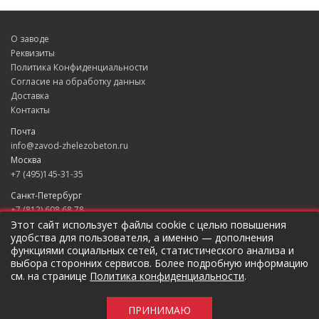
О заводе
Реквизиты
Политика Конфиденциальности
Согласие на обработку данных
Доставка
Контакты
Почта
info@zavod-zhelezobeton.ru
Москва
+7 (495)145-31-35
Санкт-Петербург
+7 (812) 608 68 78
Екатеринбург
Этот сайт использует файлы cookie с целью повышения
удобства для пользователя, а именно — дополнения
+7 (343) 235 49 31
функциями социальных сетей, статистического анализа и
Краснодар
выбора сторонних сервисов. Более подробную информацию
+7 (861) 205 79 37
см. на странице
Политика конфиденциальности
.
Новосибирск
+7 (383) 207 96 46
ПРИНИМАЮ