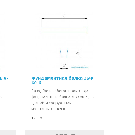
Б 6-
Фундаментная балка 3БФ
60-6
т
Завод Железобетон производит
ля
фундаментные балки 3БФ 60-6 для
зданий и сооружений.
Изготавливаются в ..
1233р.