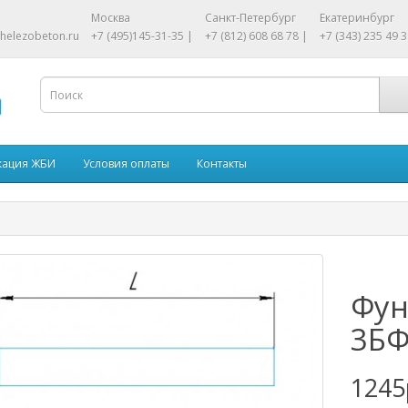
Москва
Санкт-Петербург
Екатеринбург
helezobeton.ru
+7 (495)145-31-35 |
+7 (812) 608 68 78 |
+7 (343) 235 49 3
кация ЖБИ
Условия оплаты
Контакты
Фун
3БФ
1245