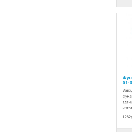
Фун
51-
Заво
фунд
здан
Изгот
1282р