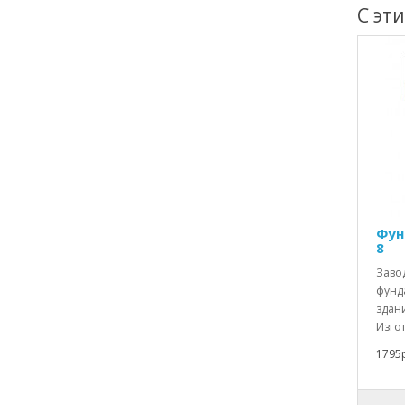
С эт
Фун
8
Заво
фунд
здан
Изгот
1795р