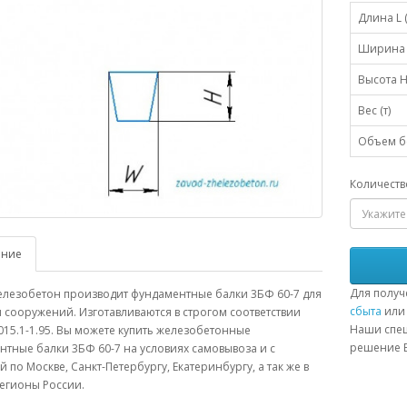
Длина L 
Ширина 
Высота H
Вес (т)
Объем бе
Количеств
ание
Для получ
елезобетон производит фундаментные балки 3БФ 60-7 для
сбыта
или 
 сооружений. Изготавливаются в строгом соответствии
Наши спец
015.1-1.95. Вы можете купить железобетонные
решение В
тные балки 3БФ 60-7 на условиях самовывоза и с
й по Москве, Санкт-Петербургу, Екатеринбургу, а так же в
егионы России.