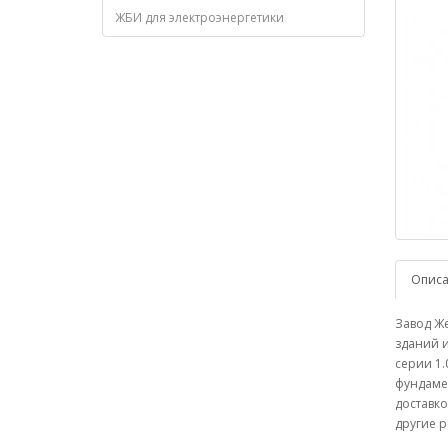
ЖБИ для электроэнергетики
Опис
Завод Ж
зданий и
серии 1.
фундамен
доставко
другие р