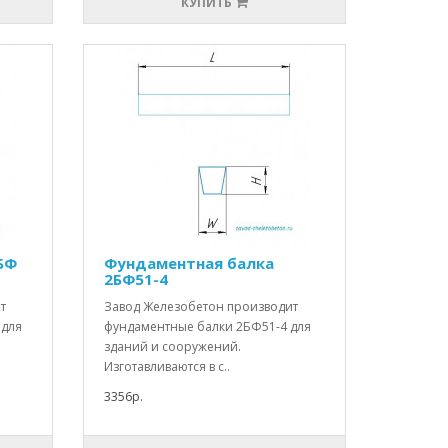
КУПИТЬ
БФ
Фундаментная балка
2БФ51-4
т
Завод Железобетон производит
 для
фундаментные балки 2БФ51-4 для
зданий и сооружений.
Изготавливаются в с..
3356р.