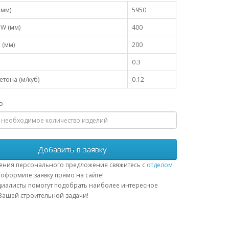
(мм)
5950
W (мм)
400
 (мм)
200
0.3
тона (м/куб)
0.12
о
Добавить в заявку
ения персонального предложения свяжитесь с
отделом
оформите заявку прямо на сайте!
иалисты помогут подобрать наиболее интересное
ашей строительной задачи!