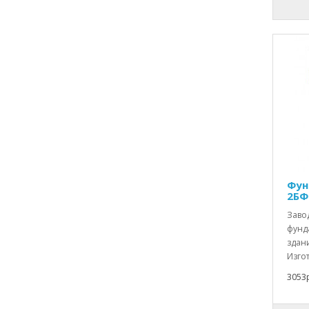
Фун
2БФ
Заво
фунд
здан
Изгот
3053р