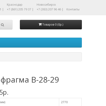
Краснодар
Новосибирск
1 |
+7 (861) 205 79 37 |
+7 (383) 207 96 46 |
Контакты
Товаров 0 (0р.)
фрагма В-28-29
5р.
(мм)
2770