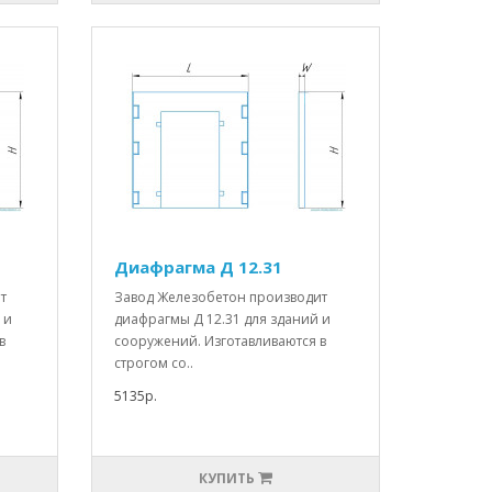
Диафрагма Д 12.31
т
Завод Железобетон производит
 и
диафрагмы Д 12.31 для зданий и
в
сооружений. Изготавливаются в
строгом со..
5135р.
КУПИТЬ