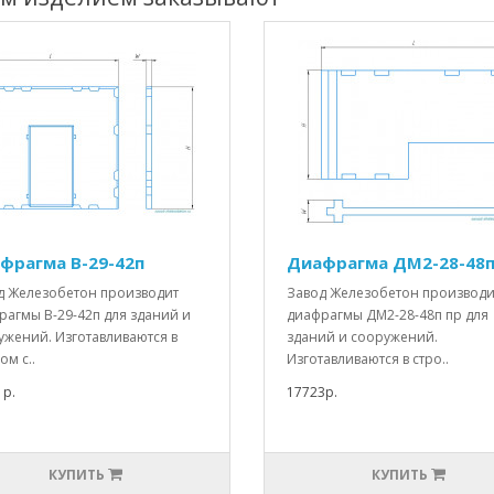
фрагма В-29-42п
Диафрагма ДМ2-28-48п
д Железобетон производит
Завод Железобетон производи
рагмы В-29-42п для зданий и
диафрагмы ДМ2-28-48п пр для
ужений. Изготавливаются в
зданий и сооружений.
ом с..
Изготавливаются в стро..
1р.
17723р.
КУПИТЬ
КУПИТЬ