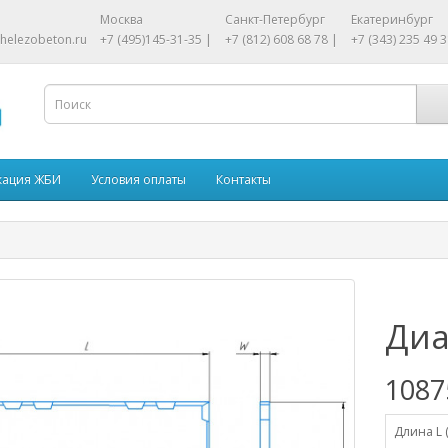
Москва
Санкт-Петербург
Екатеринбург
helezobeton.ru
+7 (495)145-31-35 |
+7 (812) 608 68 78 |
+7 (343) 235 49 3
кация ЖБИ
Условия оплаты
Контакты
Диа
1087
Длина L 