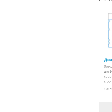
Диа
Заво
диаф
соор
строг
1027