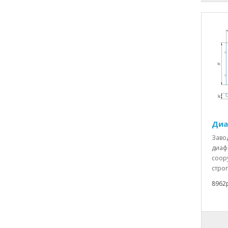
Диа
Заво
диаф
соор
строг
8962р