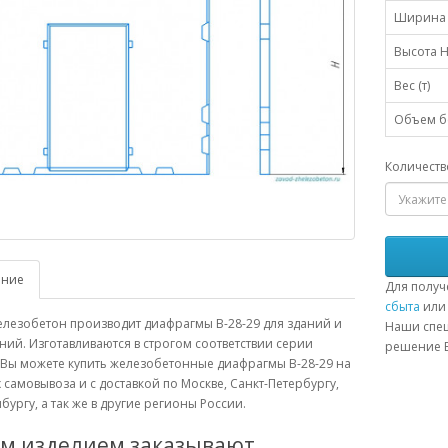
Ширина 
Высота H
Вес (т)
Объем бе
Количеств
ание
Для получ
сбыта
или 
елезобетон производит диафрагмы В-28-29 для зданий и
Наши спец
ий. Изготавливаются в строгом соответствии серии
решение В
 Вы можете купить железобетонные диафрагмы В-28-29 на
 самовывоза и с доставкой по Москве, Санкт-Петербургу,
бургу, а так же в другие регионы России.
им изделием заказывают