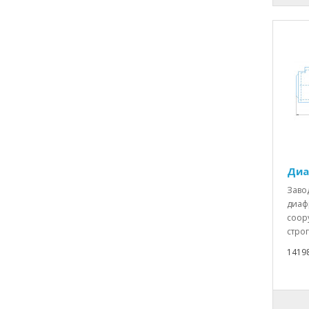
Диа
Заво
диаф
соор
строг
1419