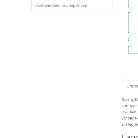
ЖБИ для электроэнергетики
Опис
Завод Ж
сооружен
ИИ-04-6.
условиях
Екатерин
С эт