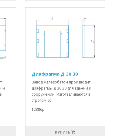
Диафрагма Д 30.30
т
Завод Железобетон производит
й и
диафрагмы Д 30.30 для зданий и
в
сооружений. Изготавливаются в
строгом со..
12386р.
КУПИТЬ