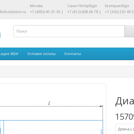
Москва
Санкт-Петербург
Екатеринбург
helezobeton.ru
+7 (495)145-31-35 |
+7 (812) 608 68 78 |
+7 (343) 235 49 3
кация ЖБИ
Условия оплаты
Контакты
Диа
1570
Длина L 