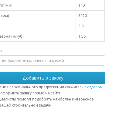
W (мм)
140
 (мм)
3270
3.9
тона (м/куб)
1.56
о
Добавить в заявку
ения персонального предложения свяжитесь с
отделом
оформите заявку прямо на сайте!
иалисты помогут подобрать наиболее интересное
ашей строительной задачи!