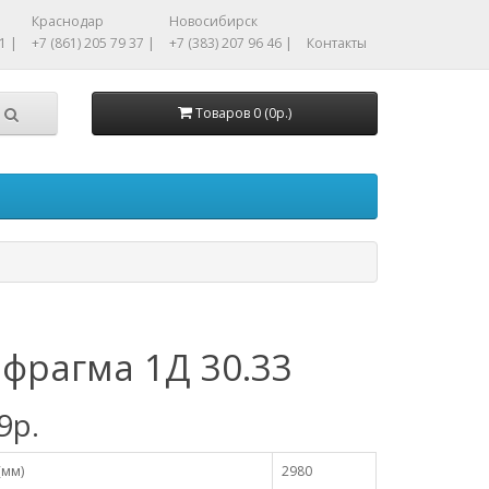
Краснодар
Новосибирск
1 |
+7 (861) 205 79 37 |
+7 (383) 207 96 46 |
Контакты
Товаров 0 (0р.)
фрагма 1Д 30.33
9р.
(мм)
2980