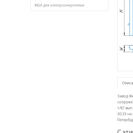
ЖБИ для электроэнергетики
Опис
Завод Же
сооружен
1/87 вып
30.33 на
Петербур
С эт