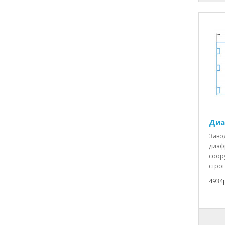
Диа
Заво
диаф
соор
строг
4934р