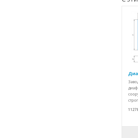
Диа
Заво
диаф
соор
строг
1127