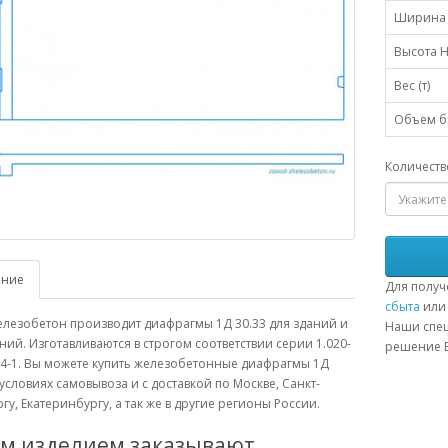
Ширина 
Высота H
Вес (т)
Объем бе
Количеств
ание
Для получ
сбыта
или 
лезобетон производит диафрагмы 1Д 30.33 для зданий и
Наши спец
ий. Изготавливаются в строгом соответствии серии 1.020-
решение В
.4-1. Вы можете купить железобетонные диафрагмы 1Д
 условиях самовывоза и с доставкой по Москве, Санкт-
гу, Екатеринбургу, а так же в другие регионы России.
им изделием заказывают