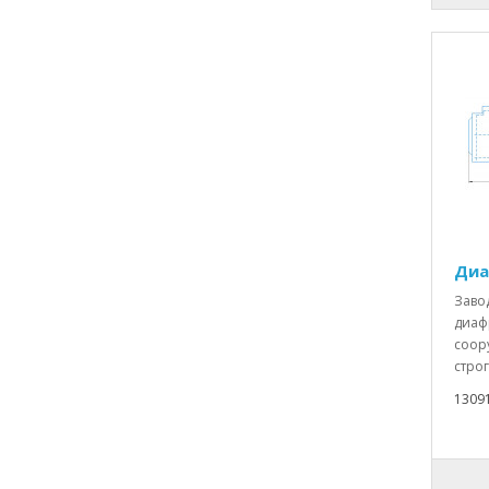
Диа
Заво
диаф
соор
строг
1309