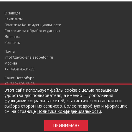
О заводе
Реквизиты
Политика Конфиденциальности
Согласие на обработку данных
Доставка
Контакты
Почта
info@zavod-zhelezobeton.ru
Москва
+7 (495)145-31-35
Санкт-Петербург
+7 (812) 608 68 78
Екатеринбург
Этот сайт использует файлы cookie с целью повышения
удобства для пользователя, а именно — дополнения
+7 (343) 235 49 31
функциями социальных сетей, статистического анализа и
Краснодар
выбора сторонних сервисов. Более подробную информацию
+7 (861) 205 79 37
см. на странице
Политика конфиденциальности
.
Новосибирск
+7 (383) 207 96 46
ПРИНИМАЮ
Предложение не является публичной оффертой.