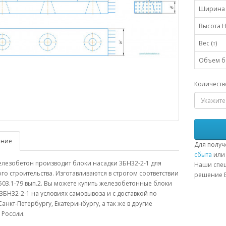
Ширина 
Высота H
Вес (т)
Объем бе
Количеств
ание
Для получ
сбыта
или 
лезобетон производит блоки насадки 3БН32-2-1 для
Наши спец
о строительства. Изготавливаются в строгом соответствии
решение В
503.1-79 вып.2. Вы можете купить железобетонные блоки
3БН32-2-1 на условиях самовывоза и с доставкой по
Санкт-Петербургу, Екатеринбургу, а так же в другие
 России.