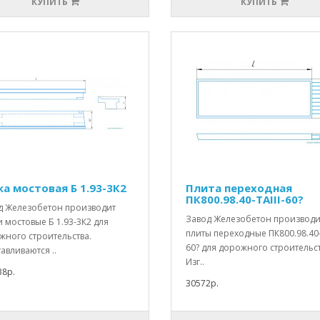
КУПИТЬ
КУПИТЬ
ка мостовая Б 1.93-3К2
Плита переходная
ПК800.98.40-ТАIII-60?
д Железобетон производит
Завод Железобетон производи
 мостовые Б 1.93-3К2 для
плиты переходные ПК800.98.40-Т
жного строительства.
60? для дорожного строительст
авливаются ..
Изг..
38р.
30572р.