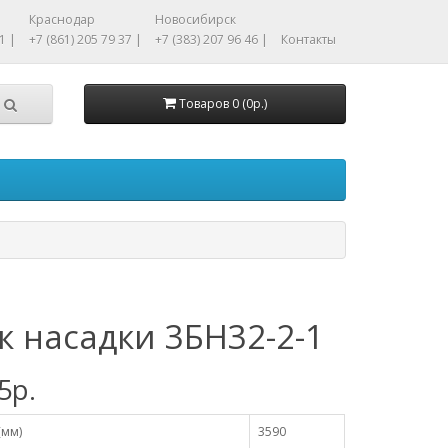
Краснодар
Новосибирск
1 |
+7 (861) 205 79 37 |
+7 (383) 207 96 46 |
Контакты
Товаров 0 (0р.)
к насадки 3БН32-2-1
5р.
(мм)
3590