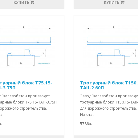
КУПИТЬ
КУПИТЬ
туарный блок Т75.15-
Тротуарный блок Т150.
I-3.75П
TAII-2.60П
д Железобетон производит
Завод Железобетон производи
арные блоки Т75.15-TAIII-3.75П
тротуарные блоки Т150.15-TAII
дорожного строительства.
для дорожного строительства.
а..
Изгота..
.
5786р.