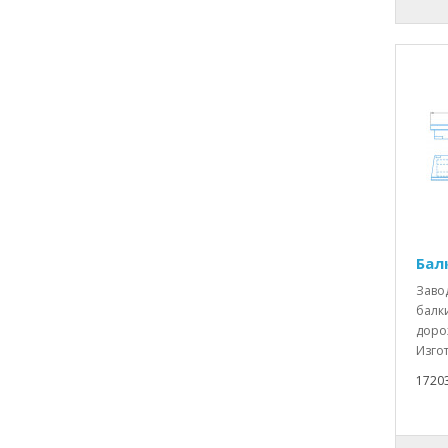
Бал
Заво
балки
доро
Изгот
1720