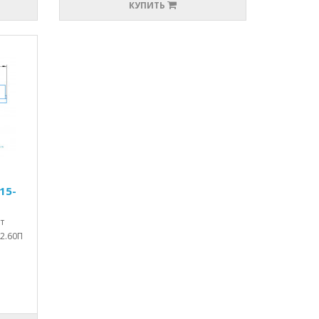
КУПИТЬ
15-
т
-2.60П