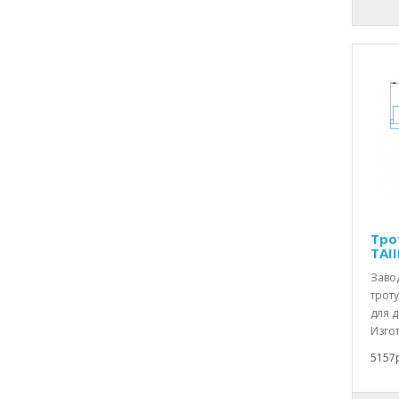
Тро
TAII
Заво
троту
для 
Изгот
5157р