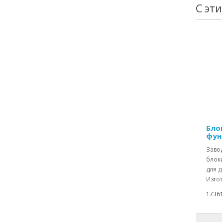
С эт
Бло
фун
Заво
блок
для 
Изгот
1736