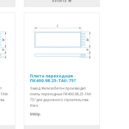
КУПИТЬ
Плита переходная
ПК400.98.25-ТАII-75?
т
Завод Железобетон производит
АIII-
плиты переходные ПК400.98.25-ТАII-
ва.
75? для дорожного строительства.
Изго..
8960р.