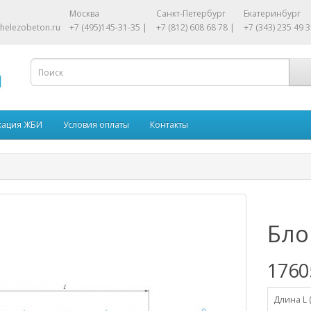
Москва
Санкт-Петербург
Екатеринбург
helezobeton.ru
+7 (495)145-31-35 |
+7 (812) 608 68 78 |
+7 (343) 235 49 3
кация ЖБИ
Условия оплаты
Контакты
Бло
1760
Длина L 