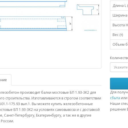
Длина L 
Ширина 
Высота H
Вес (т)
Объем бе
Количеств
ание
Для получ
лезобетон производит балки мостовые БП 1.93-3К2 для
сбыта
или 
о строительства. Изготавливаются в строгом соответствии
Наши спец
501.1-175.93 вып.1. Вы можете купить железобетонные
решение В
стовые БП 1.93-3К2 на условиях самовывоза и с доставкой
е, Санкт-Петербургу, Екатеринбургу, а так же в другие
 России.