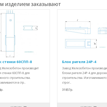
им изделием заказывают
к стенки 60СПП-8
Блок ригеля 24Р-4
д Железобетон производит
Завод Железобетон производи
 стенки 60СПП-8 для
блоки ригеля 24Р-4 для дорож
жного строительства.
строительства. Изготавливаютс
авливаются в стр..
строг..
4р.
31857р.