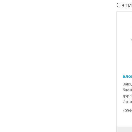
С эт
Бло
Заво
блоки
доро
Изгот
4094