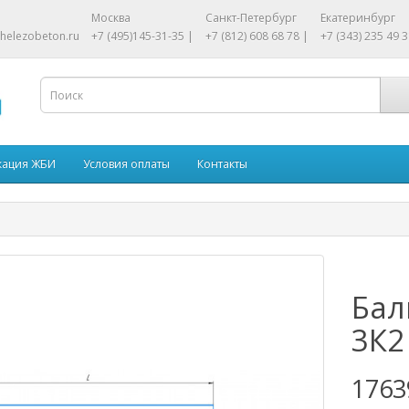
Москва
Санкт-Петербург
Екатеринбург
helezobeton.ru
+7 (495)145-31-35 |
+7 (812) 608 68 78 |
+7 (343) 235 49 3
кация ЖБИ
Условия оплаты
Контакты
Бал
3К2
1763