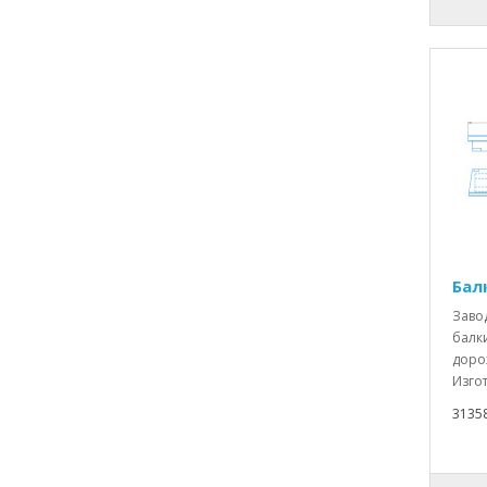
Бал
Заво
балки
доро
Изгот
3135