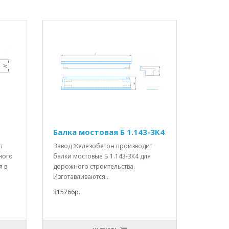
Балка мостовая Б 1.143-3К4
т
Завод Железобетон производит
ного
балки мостовые Б 1.143-3К4 для
я в
дорожного строительства.
Изготавливаются..
315766р.