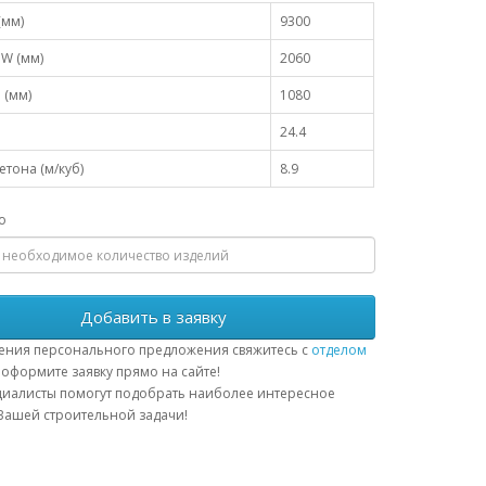
(мм)
9300
W (мм)
2060
 (мм)
1080
24.4
тона (м/куб)
8.9
о
Добавить в заявку
ения персонального предложения свяжитесь с
отделом
оформите заявку прямо на сайте!
иалисты помогут подобрать наиболее интересное
ашей строительной задачи!