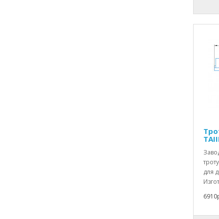
Тро
TAII
Заво
троту
для 
Изгот
6910р