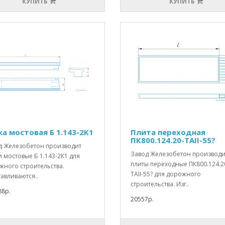
КУПИТЬ
КУПИТЬ
ка мостовая Б 1.143-2К1
Плита переходная
ПК800.124.20-ТАII-55?
д Железобетон производит
Завод Железобетон производи
 мостовые Б 1.143-2К1 для
плиты переходные ПК800.124.2
жного строительства.
ТАII-55? для дорожного
авливаются..
строительства. Изг..
88р.
20557р.