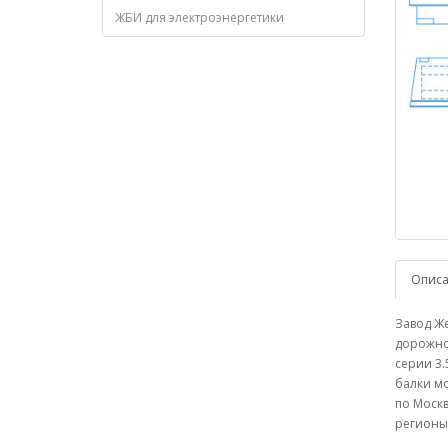
ЖБИ для электроэнергетики
Опис
Завод Же
дорожног
серии 3.
балки мо
по Москв
регионы