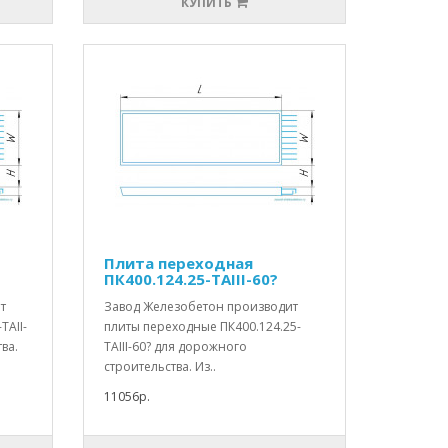
КУПИТЬ
Плита переходная
ПК400.124.25-ТАIII-60?
т
Завод Железобетон производит
ТАII-
плиты переходные ПК400.124.25-
ва.
ТАIII-60? для дорожного
строительства. Из..
11056р.