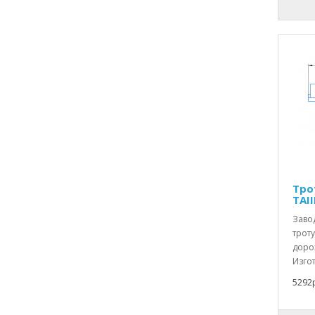
Тро
TAII
Заво
троту
доро
Изгот
5292р