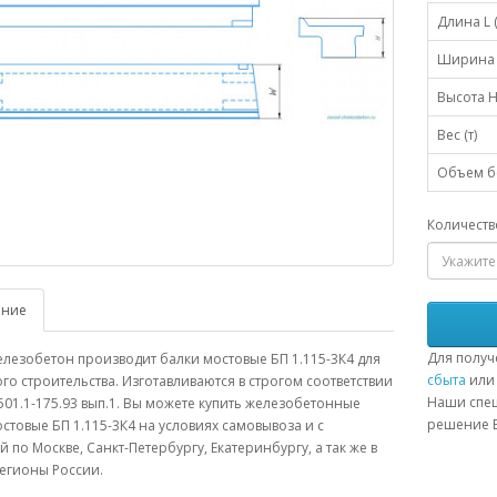
Длина L 
Ширина 
Высота H
Вес (т)
Объем бе
Количеств
ание
Для получ
лезобетон производит балки мостовые БП 1.115-3К4 для
сбыта
или 
о строительства. Изготавливаются в строгом соответствии
Наши спец
501.1-175.93 вып.1. Вы можете купить железобетонные
решение В
стовые БП 1.115-3К4 на условиях самовывоза и с
й по Москве, Санкт-Петербургу, Екатеринбургу, а так же в
егионы России.