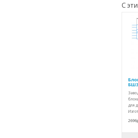
С эт
Бло
БШ3
Заво
блок
для 
Изгот
2696р