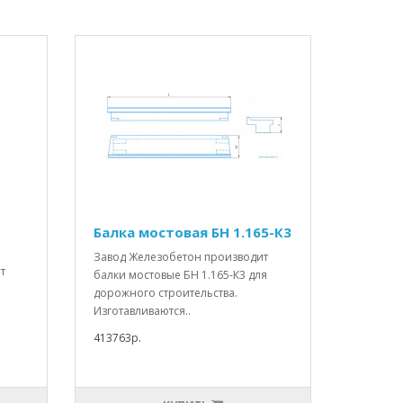
Балка мостовая БН 1.165-К3
Завод Железобетон производит
т
балки мостовые БН 1.165-К3 для
дорожного строительства.
Изготавливаются..
413763р.