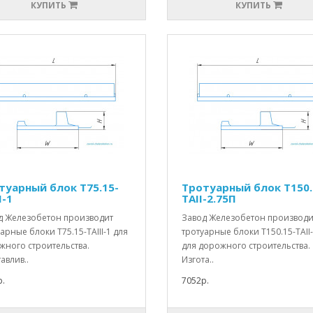
КУПИТЬ
КУПИТЬ
туарный блок Т75.15-
Тротуарный блок Т150.
I-1
TAII-2.75П
д Железобетон производит
Завод Железобетон производи
арные блоки Т75.15-TAIII-1 для
тротуарные блоки Т150.15-TAII
жного строительства.
для дорожного строительства.
авлив..
Изгота..
.
7052р.