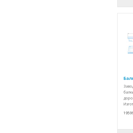
Бал
Заво
балки
доро
Изгот
1959