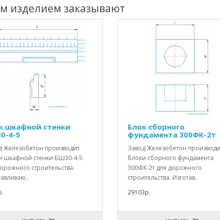
им изделием заказывают
к шкафной стенки
Блок сборного
0-4-5
фундамента 300ФК-2т
д Железобетон производит
Завод Железобетон производи
и шкафной стенки БШ30-4-5
блоки сборного фундамента
дорожного строительства.
300ФК-2т для дорожного
авливаю..
строительства. Изготав..
.
29103р.