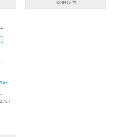
КУПИТЬ
15-
т
-2.75П