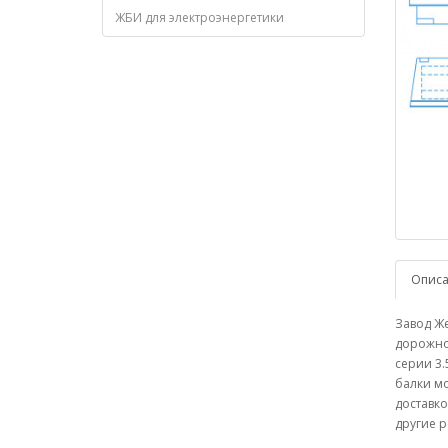
ЖБИ для электроэнергетики
Опис
Завод Же
дорожног
серии 3.
балки мо
доставко
другие р