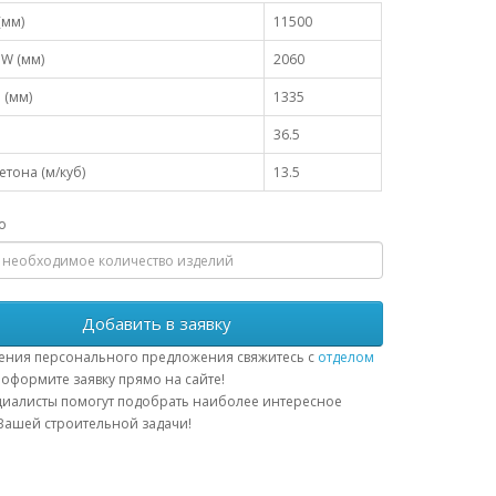
(мм)
11500
W (мм)
2060
 (мм)
1335
36.5
тона (м/куб)
13.5
о
Добавить в заявку
ения персонального предложения свяжитесь с
отделом
оформите заявку прямо на сайте!
иалисты помогут подобрать наиболее интересное
ашей строительной задачи!