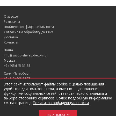
О заводе
Реквизиты
Политика Конфиденциальности
Согласие на обработку данных
Доставка
Контакты
Почта
info@zavod-zhelezobeton.ru
Москва
+7 (495)145-31-35
Санкт-Петербург
+7 (812) 608 68 78
Екатеринбург
Этот сайт использует файлы cookie с целью повышения
удобства для пользователя, а именно — дополнения
+7 (343) 235 49 31
функциями социальных сетей, статистического анализа и
Краснодар
выбора сторонних сервисов. Более подробную информацию
+7 (861) 205 79 37
см. на странице
Политика конфиденциальности
.
Новосибирск
+7 (383) 207 96 46
ПРИНИМАЮ