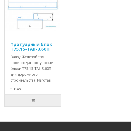
Тротуарный блок
Т75.15-TAII-3.60П
Завод Железобетон
производит тротуарные
блоки Т75.15-TAII-3.60П
для дорожного
строительства. Изготав..
5054р.