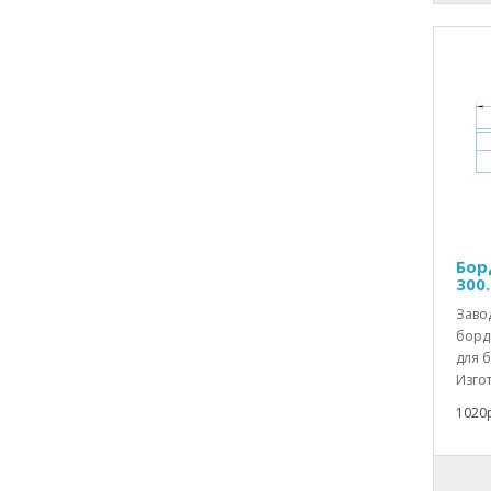
Бор
300.
Заво
борд
для б
Изгот
1020р