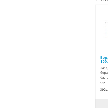
Бор
100.
Заво
борд
благо
стр..
390р.