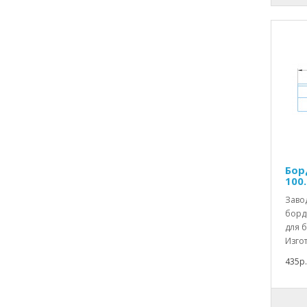
Бор
100.
Заво
борд
для б
Изгот
435р.