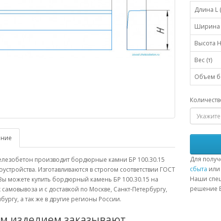
Длина L 
Ширина 
Высота H
Вес (т)
Объем бе
Количеств
ание
Для получ
елезобетон производит бордюрные камни БР 100.30.15
сбыта
или 
оустройства. Изготавливаются в строгом соответствии ГОСТ
Наши спец
Вы можете купить бордюрный камень БР 100.30.15 на
решение В
 самовывоза и с доставкой по Москве, Санкт-Петербургу,
бургу, а так же в другие регионы России.
им изделием заказывают