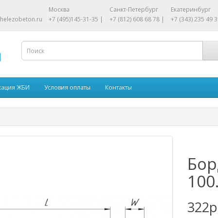
Москва
Санкт-Петербург
Екатеринбург
helezobeton.ru
+7 (495)145-31-35 |
+7 (812) 608 68 78 |
+7 (343) 235 49 3
кация ЖБИ
Условия оплаты
Контакты
Бор
100
322р