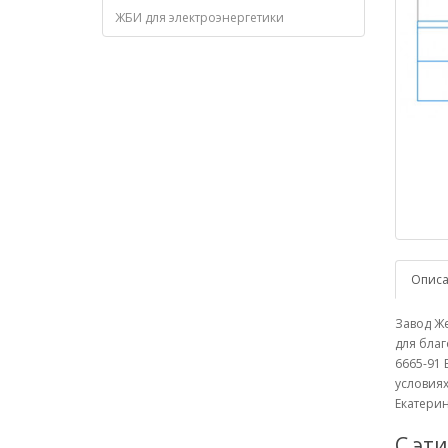
ЖБИ для электроэнергетики
Опис
Завод Ж
для благ
6665-91 
условиях
Екатерин
С эт