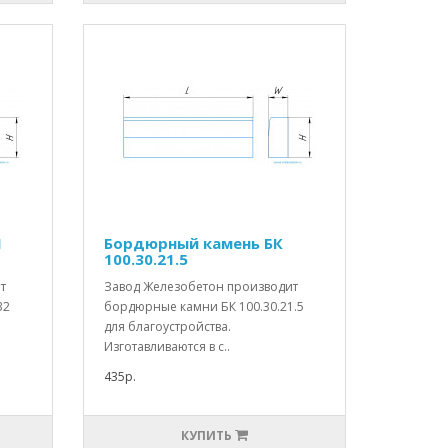
П
Бордюрный камень БК
100.30.21.5
т
Завод Железобетон производит
32
бордюрные камни БК 100.30.21.5
для благоустройства.
Изготавливаются в с..
435р.
КУПИТЬ