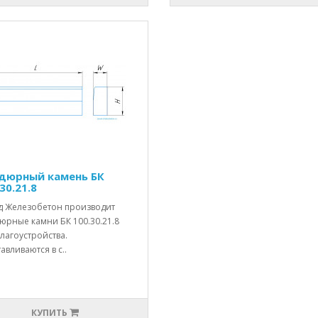
дюрный камень БК
30.21.8
д Железобетон производит
юрные камни БК 100.30.21.8
лагоустройства.
авливаются в с..
КУПИТЬ